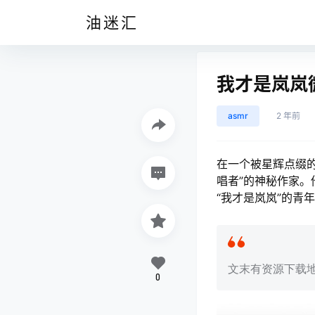
油迷汇
我才是岚岚
asmr
2 年前
在一个被星辉点缀的
唱者”的神秘作家
“我才是岚岚”的青
文末有资源下载
0