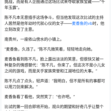
挑战，而是有人企图通过这场比试来夺取家族宝藏——“千
年玉露”。
陈不凡本无意插手这场争斗，但当他发现这次比试的主持
人居然是他年幼时代就心仪的女子——
麦香鱼的vb
时，他
立刻改变了主意。
南贵州，一座依山傍水的小镇上。
“麦香鱼，久违了。”陈不凡微笑着，轻轻地走向她。
麦香鱼看到陈不凡，脸上露出淡淡的笑意，但很快又被一
种复杂的情感替代：“陈不凡，你来了。但这次不是小儿女
之间的游戏，而是关乎家族荣誉和江湖地位的大事。”
陈不凡点了点头，轻声道：“我明白，但不是所有的事都可
以用刀剑来解决。”
麦香鱼看了看他，突然笑了：“也许吧。”
比试的第一回合即将开始，观众的期望和好奇几乎让整个