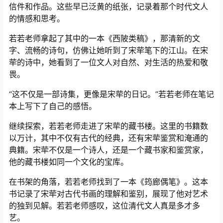
信件和作品。这些早已泛黄的纸张，记录着那个时代文人
的情感和思考。
若若老师拿起了其中的一本《西陂类稿》，那清新的文
字、流畅的诗句，仿佛让她听到了宋荦笔下的江山。在宋
荦的诗中，她看到了一位文人对自然、对生活的热爱和敬
畏。
“这不仅是一部诗集，更像是宋荦的日记。”若若老师在笔记
本上写下了自己的感悟。
继续探索，若若老师走进了宋荦的藏书楼。这里的书籍数
以万计，其中不仅有古代的经典，还有宋荦鉴赏和淹通的
典籍。宋荦不仅是一个诗人，还是一个藏书家和鉴赏家，
他的藏书楼如同一个文化的宝库。
在书架的角落，若若老师找到了一本《筠廊偶笔》。这本
书记录了宋荦对古代书画的理解和鉴别，展现了他对艺术
的独到见解。若若老师感叹，这位清代文人真是多才多
艺。