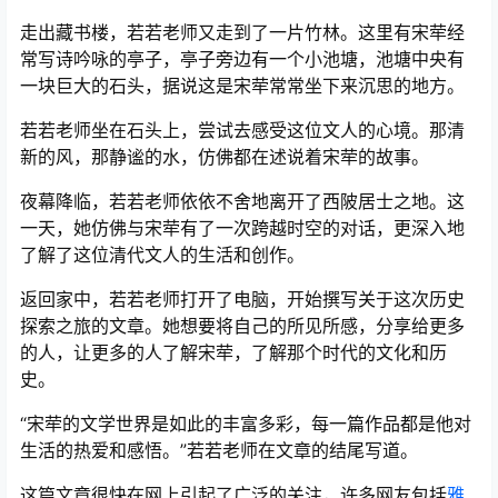
走出藏书楼，若若老师又走到了一片竹林。这里有宋荦经
常写诗吟咏的亭子，亭子旁边有一个小池塘，池塘中央有
一块巨大的石头，据说这是宋荦常常坐下来沉思的地方。
若若老师坐在石头上，尝试去感受这位文人的心境。那清
新的风，那静谧的水，仿佛都在述说着宋荦的故事。
夜幕降临，若若老师依依不舍地离开了西陂居士之地。这
一天，她仿佛与宋荦有了一次跨越时空的对话，更深入地
了解了这位清代文人的生活和创作。
返回家中，若若老师打开了电脑，开始撰写关于这次历史
探索之旅的文章。她想要将自己的所见所感，分享给更多
的人，让更多的人了解宋荦，了解那个时代的文化和历
史。
“宋荦的文学世界是如此的丰富多彩，每一篇作品都是他对
生活的热爱和感悟。”若若老师在文章的结尾写道。
这篇文章很快在网上引起了广泛的关注，许多网友包括
雅