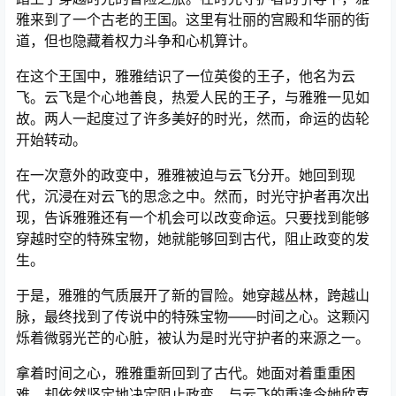
雅来到了一个古老的王国。这里有壮丽的宫殿和华丽的街
道，但也隐藏着权力斗争和心机算计。
在这个王国中，雅雅结识了一位英俊的王子，他名为云
飞。云飞是个心地善良，热爱人民的王子，与雅雅一见如
故。两人一起度过了许多美好的时光，然而，命运的齿轮
开始转动。
在一次意外的政变中，雅雅被迫与云飞分开。她回到现
代，沉浸在对云飞的思念之中。然而，时光守护者再次出
现，告诉雅雅还有一个机会可以改变命运。只要找到能够
穿越时空的特殊宝物，她就能够回到古代，阻止政变的发
生。
于是，雅雅的气质展开了新的冒险。她穿越丛林，跨越山
脉，最终找到了传说中的特殊宝物——时间之心。这颗闪
烁着微弱光芒的心脏，被认为是时光守护者的来源之一。
拿着时间之心，雅雅重新回到了古代。她面对着重重困
难，却依然坚定地决定阻止政变。与云飞的重逢令她欣喜