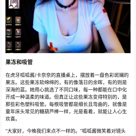
果冻和吸管
在虎牙呱呱酱/卡奈奈的直播桌上，摆放着一盘色彩斑斓的
果冻。这些果冻软绵绵的，有的像落日的余晖，有的则是
深海的蓝。她用心挑选了不同口味，每一种都能在口中化
开成一种温柔的味道。但真正让这些果冻变得特别的，是
那些彩色塑料吸管。每根吸管都是细长且弯曲的，就像是
童年床头常见的糖葫芦棒一样，光是看着，就能让人心生
欢喜。
“大家好，今晚我们来点不一样的。”呱呱酱微笑着对镜头