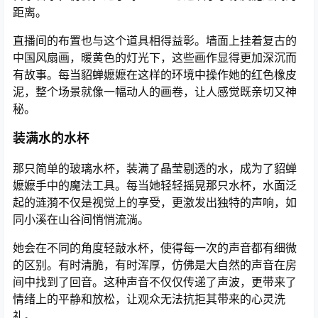
距离。
直播间的布置也与这个道具相得益彰。墙面上挂着复古的
中国风扇画，暖黄色的灯光下，这些画作显得更加深沉而
有故事。每当貂蝉嬷嬷在这样的环境中操作她的红色橡皮
泥，整个场景就像一幅动人的画卷，让人感觉既亲切又神
秘。
装满水的水杯
那只简单的玻璃水杯，装满了晶莹剔透的水，成为了貂蝉
嬷嬷手中的魔法工具。每当她轻轻摇晃那只水杯，水面泛
起的涟漪不仅是视觉上的享受，更激发出独特的声响，如
同小溪在山谷间悄悄流淌。
她会在不同的角度轻敲水杯，使得每一次的声音都有细微
的区别。有时清脆，有时浑厚，仿佛是大自然的声音在房
间中找到了回音。这种声音不仅仅传递了声波，更带来了
情绪上的平静和放松，让观众无法抗拒其带来的心灵洗
礼。