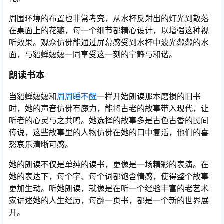
周围环境的布置也非常考究，从水杯反射出的灯光到散落
在桌面上的花瓣，每一个细节都精心设计，以增强这种视
听效果。观众仿佛能通过屏幕感受到水杯中波光粼粼的水
面，与貂蝉嬷嬷一同享受这一刻的宁静与和谐。
朗读书本
当貂蝉嬷嬷和
周周睡不醒
一样开始朗读那本磨损的旧书
时，她的声音仿佛有魔力，能将古老的故事带入现代，让
听者的心灵与之共鸣。她选择的故事多是古色古香的民间
传说，这些故事里的人物仿佛在她的口中复活，他们的喜
怒哀乐清晰可感。
她的朗读不仅是单纯的读书，更像是一场精彩的表演。在
她的表达下，每个字、每个词都饱含情感，使得整个故事
更加生动。听她朗读，就像是在听一个经验丰富的老艺术
家讲述她的人生经历，每翻一页书，都是一个新的世界展
开。