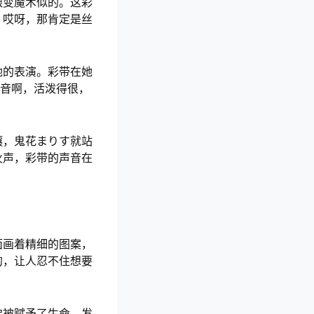
跟变魔术似的。这彩
？哎呀，那肯定是丝
她的表演。彩带在她
声音啊，活泼得很，
攘，鬼花まりす就站
火声，彩带的声音在
面画着精细的图案，
的，让人忍不住想要
佛被赋予了生命，发