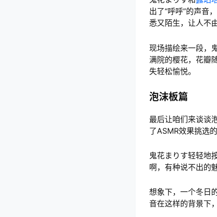
出了“呼呼”的声
悉又陌生，让人不
现场描绘来一段，
满院的樱花，花瓣
失轻松愉悦。
泡沫板篇
最后让咱们来谈谈
了ASMR效果挑选
鬼花まりす轻轻地
啊，有种说不出的
想象下，一个冬日
音在这样的背景下