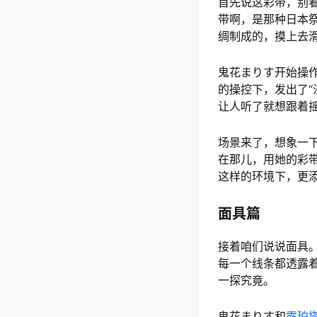
首先说这彩带，别
带啊，是那种日本
绸制成的，摸上去
鬼花まりす开始操
的操控下，发出了
让人听了就想跟着
场景来了，想象一
在那儿，用她的彩
这样的环境下，更
面具篇
接着咱们说说面具
每一个线条都透露
一探究竟。
鬼花まりす和
露珀