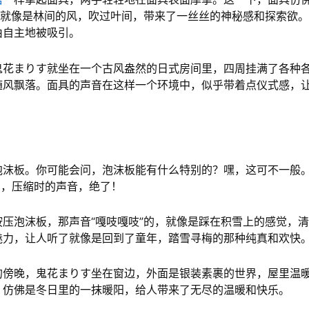
音，就像是林间的风，吹过叶间，带来了一丝丝的神秘感和探索欲
由自主地被吸引。
鬼花まりす就坐在一个古风盎然的日式房间里，四周挂满了各种
随风飘落。面具的声音在这样一个环境中，似乎带着点仪式感，
泡沫板。你可能会问，泡沫板能有什么特别的？嘿，这可不一般
的，压缩时的声音，绝了！
按压泡沫板，那声音“嘎吱嘎吱”的，就像是踩在积雪上的感觉，
魅力，让人听了就像是回到了童年，踏雪寻梅的那种纯真和欢快
的傍晚，鬼花まりす坐在窗边，外面是银装素裹的世界，屋里温
，仿佛是冬日里的一抹暖阳，给人带来了无尽的温暖和快乐。