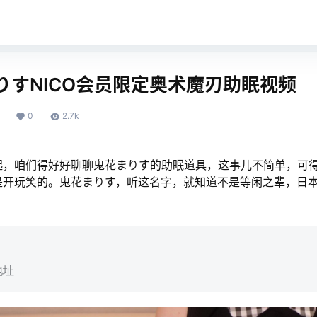
りすNICO会员限定奥术魔刃助眠视频
0
2.7k
起，咱们得好好聊聊鬼花まりす的助眠道具，这事儿不简单，可
是开玩笑的。鬼花まりす，听这名字，就知道不是等闲之辈，日
地址