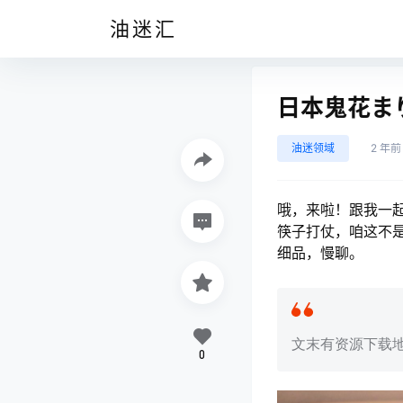
油迷汇
日本鬼花ま
油迷领域
2 年前
哦，来啦！跟我一
筷子打仗，咱这不
细品，慢聊。
文末有资源下载
0