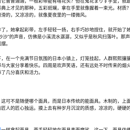
看它普普通通，一根彩带能有啥花头？但在鬼花まりす手里，就
祭典上才见的那种，五彩斑斓，拿在手里就像握着一束光。材质
滑滑的，又凉凉的，就像夏夜里的一缕微风。
作了，她拿起彩带，左手轻轻一扬，右手巧妙地捏住，就开始了
“沙沙”的声音，仿佛是小溪流水潺潺，又似乎是秋风扫落叶。那
摇摆。
下，在一个充满节日氛围的日本小镇上，灯笼挂起，人群熙熙攘
带与大家分享着快乐。四周是欢声笑语，还有远处不时传来的烟
添了几分喜庆和活力。
。这可不是随便哪个面具，而是日本传统的能面具。木制的，上
着匠人的匠心独运。摸上去有种岁月沉淀的质感，凉凉的，硬硬
塔
一样拿起面具，两手轻轻地在面具表面摩挲。这一下，面具仿