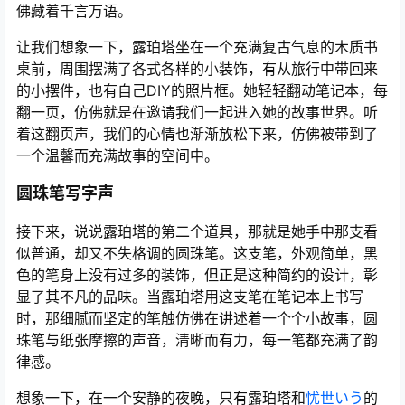
佛藏着千言万语。
让我们想象一下，露珀塔坐在一个充满复古气息的木质书
桌前，周围摆满了各式各样的小装饰，有从旅行中带回来
的小摆件，也有自己DIY的照片框。她轻轻翻动笔记本，每
翻一页，仿佛就是在邀请我们一起进入她的故事世界。听
着这翻页声，我们的心情也渐渐放松下来，仿佛被带到了
一个温馨而充满故事的空间中。
圆珠笔写字声
接下来，说说露珀塔的第二个道具，那就是她手中那支看
似普通，却又不失格调的圆珠笔。这支笔，外观简单，黑
色的笔身上没有过多的装饰，但正是这种简约的设计，彰
显了其不凡的品味。当露珀塔用这支笔在笔记本上书写
时，那细腻而坚定的笔触仿佛在讲述着一个个小故事，圆
珠笔与纸张摩擦的声音，清晰而有力，每一笔都充满了韵
律感。
想象一下，在一个安静的夜晚，只有露珀塔和
忧世いう
的