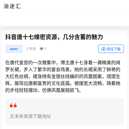
油迷汇
抖音唐十七维密资源，几分含蓄的魅力
0
asmr
2 年前
前往下载
在唐代皇宫的一次雅集中，博主唐十七身着一袭精美的绮
罗长裙，步入了繁华的宴会场景。她的长裙采用了鲜艳的
大红色丝绸，裙身绣有金银丝线编织的凤凰图案，熠熠生
辉，展现出唐朝富贵的文化底蕴。裙摆宽大流畅，随着她
的步伐轻轻摆动，仿佛凤凰展翅欲飞。
文末有资源下载地址