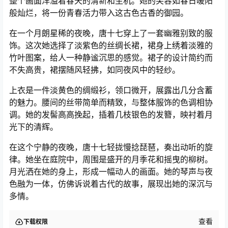
整个画面洋溢着春天的清新和生机。她的笑容如春日暖阳
般灿烂，将一份青春活力带入这古色古香的御园。
在一个月朗星稀的夜晚，唐十七穿上了一套幽雅别致的服
饰。这次她选择了淡紫色的丝绸长裙，裙身上绣着淡雅的
竹叶图案，给人一种静谧沉思的感觉。裙子的设计简约而
不失高贵，裙摆随风轻拂，如同夜风中的轻纱。
上衣是一件淡黄色的绸缎衫，领口微开，展露出几分含蓄
的魅力。腰间的丝带简单而精致，与整体服饰的色调相协
调。她的发髻高高挽起，插着几枝银色的发簪，映衬着月
光下的清辉。
在这个宁静的夜晚，唐十七轻拢慢捻琵琶，奏出动听的旋
律。她坐在庭院中，周围是盛开的月季花和摇曳的柳树。
月光洒在她的身上，形成一幅动人的画面。她的琴声与夜
色融为一体，仿佛诉说着古代的故事，展现出她的深沉与
多情。
查看
下载权限