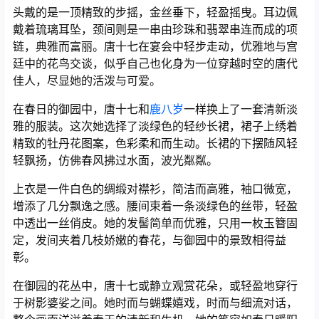
头戴的是一顶精致的步摇，金丝垂下，轻盈摇曳。耳边佩
戴着琉璃耳坠，颈间则是一串由珍珠和翡翠串连而成的项
链，典雅而富丽。唐十七在宴会中轻步走动，优雅地与宫
廷中的花鸟交谈，似乎自己也化身为一位穿越时空的唐代
佳人，尽显她的活泼与可爱。
在春日的御园中，唐十七和
鹿八岁
一样换上了一套清新淡
雅的服装。这次她选择了淡绿色的轻纱长裙，裙子上绣着
精致的牡丹花图案，色彩柔和而生动。长裙的下摆随风轻
轻飘扬，仿佛春风拂过水面，波光粼粼。
上衣是一件白色的绸缎对襟衫，简洁而高雅，袖口微宽，
增添了几分飘逸之感。腰间束着一条淡绿色的丝带，轻盈
中透出一丝俏皮。她的发髻简单而优雅，只用一枚玉簪固
定，发间夹着几枝娇嫩的春花，与御园中的景致相得益
彰。
在御园的花丛中，唐十七或静立观赏花朵，或轻盈地穿行
于树影婆娑之间。她时而与蝴蝶嬉戏，时而与细流对话，