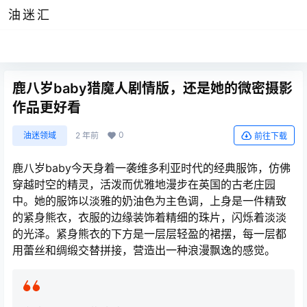
油迷汇
鹿八岁baby猎魔人剧情版，还是她的微密摄影
作品更好看
0
油迷领域
2 年前
前往下载
鹿八岁baby今天身着一袭维多利亚时代的经典服饰，仿佛
穿越时空的精灵，活泼而优雅地漫步在英国的古老庄园
中。她的服饰以淡雅的奶油色为主色调，上身是一件精致
的紧身熊衣，衣服的边缘装饰着精细的珠片，闪烁着淡淡
的光泽。紧身熊衣的下方是一层层轻盈的裙摆，每一层都
用蕾丝和绸缎交替拼接，营造出一种浪漫飘逸的感觉。