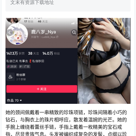
文末有资源下载地址
她的颈间佩戴着一串精致的珍珠项链，珍珠间隔着小巧的
钻石，与胸衣上的珠片相呼应，散发着温婉的光芒。她的
手腕上缠绕着蕾丝手链，手指上戴着一枚精美的宝石戒
指，尽显贵族气息。头发被编织成复杂的发髻，点缀以珍