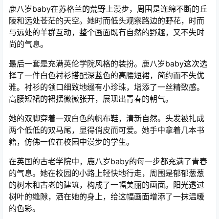
鹿八岁baby在苏格兰的荒野上漫步，周围是连绵不断的丘
陵和远处苍茫的天空。她时而低头观察路边的野花，时而
与远处的羊群互动，整个画面既有自然的野趣，又不失时
尚的气息。
最后一套是充满英伦学院风格的装扮。鹿八岁baby这次选
择了一件白色衬衫搭配深蓝色的高腰短裙，简约而不失优
雅。衬衫的领口细致地缀有小珍珠，增添了一丝精致感。
高腰短裙的裙摆微微张开，展现出青春的朝气。
她的双脚穿着一双白色的帆布鞋，清新自然。头发被扎成
两个低低的双马尾，显得俏皮而可爱。她手中拿着几本书
籍，仿佛一位在校园中漫步的学生。
在英国的古老学院中，鹿八岁baby的每一步都充满了青春
的气息。她在校园的小路上轻快地行走，周围是郁郁葱葱
的树木和古老的建筑，构成了一幅美丽的画面。阳光透过
树叶的缝隙，洒在她的身上，给这幅画面增添了一抹温暖
的色彩。