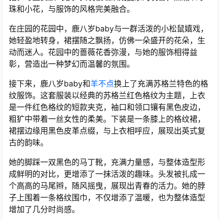
珠和小花，与服饰的风格完美融合。
在庄园的花园中，鹿八岁baby与一群活泼的小松鼠嬉戏，
她轻盈地转身，裙摆随之飘扬，仿佛一朵盛开的花朵，生
动而迷人。花园中的蔷薇花香弥漫，与她的服饰相得益
彰，营造出一种梦幻而温馨的氛围。
接下来，鹿八岁baby和
羊不点
换上了充满苏格兰特色的格
纹服饰。这套服装以经典的苏格兰红色格纹为主题，上衣
是一件红色格纹的短款夹克，袖口和领口镶有黑色皮边，
粗犷中带着一丝女性的柔美。下装是一条膝上的格纹裙，
裙摆边缘用黑色皮革点缀，与上衣相呼应，展现出英式复
古的韵味。
她的脚踩一双黑色的马丁靴，充满力量感，与整体造型形
成鲜明的对比，更增添了一抹活泼的趣味。头发被扎成一
个高高的马尾辫，随风摇曳，展现出青春的活力。她的脖
子上围着一条格纹围巾，不仅增添了温暖，也为整体造型
增加了几分时尚感。