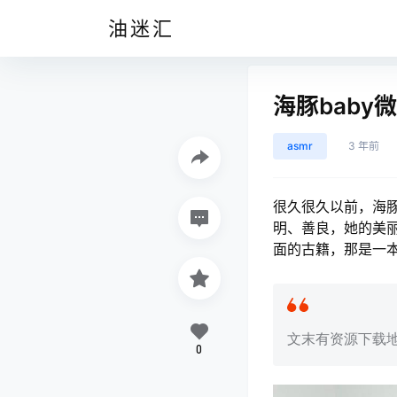
油迷汇
海豚bab
asmr
3 年前
很久很久以前，海豚
明、善良，她的美
面的古籍，那是一
文末有资源下载
0