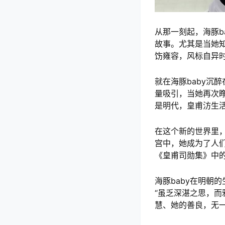
从那一刻起，海豚b
故事。尤其是当她
饬雍容，风标自异
就在海豚baby沉
量吸引，当她再次
是明代，皇甫汸生
在这个新的世界里，
宫中，她成为了人
《皇甫司勋集》中
海豚baby在明朝
“虽乏深湛之思，
慧、她的善良，无