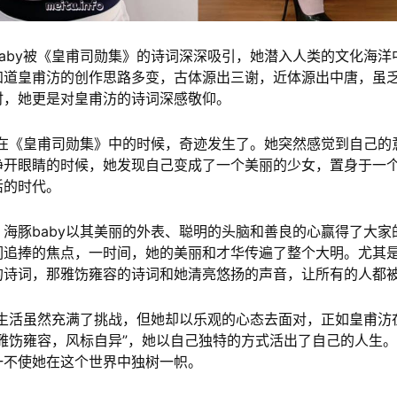
aby被《皇甫司勋集》的诗词深深吸引，她潜入人类的文化海洋
知道皇甫汸的创作思路多变，古体源出三谢，近体源出中唐，虽
时，她更是对皇甫汸的诗词深感敬仰。
醉在《皇甫司勋集》中的时候，奇迹发生了。她突然感觉到自己的
睁开眼睛的时候，她发现自己变成了一个美丽的少女，置身于一
活的时代。
海豚baby以其美丽的外表、聪明的头脑和善良的心赢得了大家
们追捧的焦点，一时间，她的美丽和才华传遍了整个大明。尤其
的诗词，那雅饬雍容的诗词和她清亮悠扬的声音，让所有的人都
的生活虽然充满了挑战，但她却以乐观的心态去面对，正如皇甫汸
而雅饬雍容，风标自异”，她以自己独特的方式活出了自己的人生
一不使她在这个世界中独树一帜。