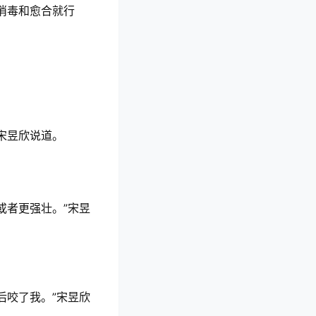
消毒和愈合就行
宋昱欣说道。
或者更强壮。”宋昱
后咬了我。”宋昱欣