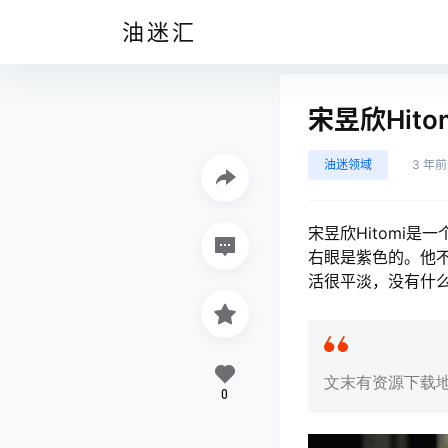
油迷汇
宋昱欣Hit
油迷领域
3 年前
宋昱欣Hitomi
右眼是紫色的。他
活很平淡，没有什
文末有资源下载
0