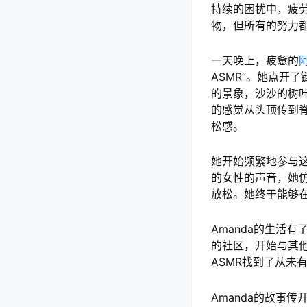
持续的困扰中，疲
物，但所有的努力都
一天晚上，疲惫的
ASMR”。她点开
的景象，沙沙的树
的感觉从头顶传到
松感。
她开始频繁地参与这
的女性的声音，她
放松。她终于能够
Amanda的生活
的社区，开始与其
ASMR找到了从未
Amanda的故事