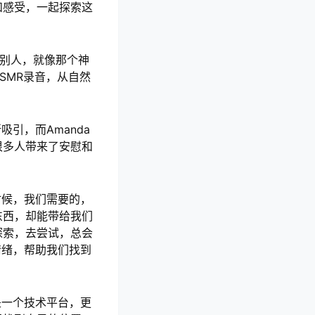
和感受，一起探索这
到别人，就像那个神
SMR录音，从自然
引，而Amanda
很多人带来了安慰和
时候，我们需要的，
东西，却能带给我们
探索，去尝试，总会
情绪，帮助我们找到
是一个技术平台，更