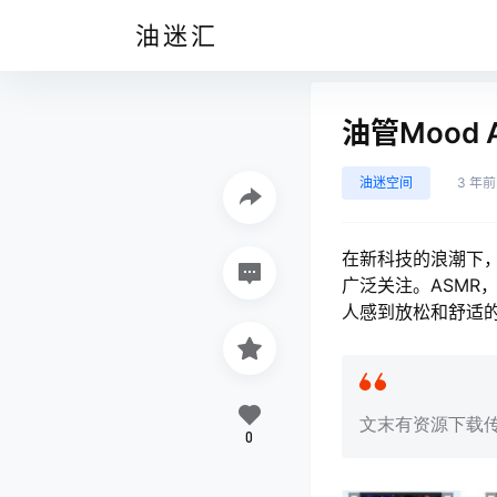
油迷汇
油管Mood 
油迷空间
3 年前
在新科技的浪潮下
广泛关注。ASM
人感到放松和舒适的
文末有资源下载
0