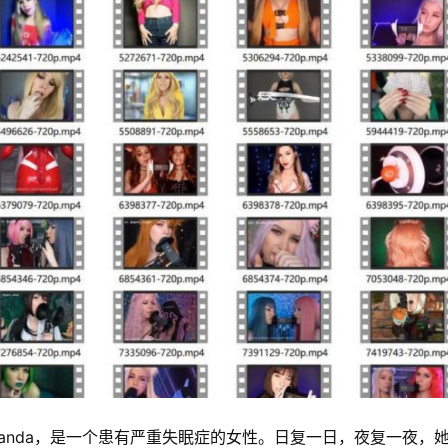
anda，是一个患有严重失眠症的女性。日复一日，夜复一夜，