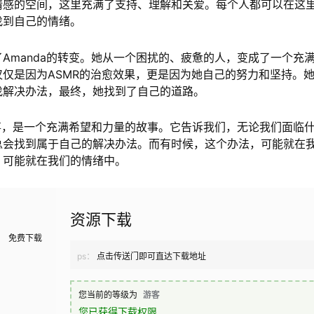
情感的空间，这里充满了支持、理解和关爱。每个人都可以在这
找到自己的情绪。
Amanda的转变。她从一个困扰的、疲惫的人，变成了一个充
仅仅是因为ASMR的治愈效果，更是因为她自己的努力和坚持。
找解决办法，最终，她找到了自己的道路。
的故事，是一个充满希望和力量的故事。它告诉我们，无论我们面临
总会找到属于自己的解决办法。而有时候，这个办法，可能就在
，可能就在我们的情绪中。
资源下载
免费下载
ps：
点击传送门即可直达下载地址
您当前的等级为
游客
您已获得下载权限