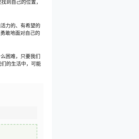
里找到自己的位置，
满活力的、有希望的
她勇敢地面对自己的
什么困难，只要我们
我们的生活中，可能