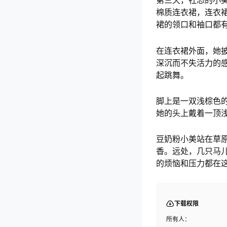
第三天，社恐的小
棉质连衣裙，连衣
裙的领口和袖口都
在连衣裙外面，她
深沉而不失活力的
起跳舞。
脚上是一双浅棕色
她的头上戴着一顶
豆奶粉小美站在草
香。远处，几只马
的烦恼和压力都在
下载权限
所有人：