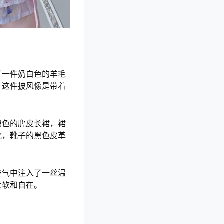
了一件奶白色的羊毛
。这件披风像是带着
褐色的麂皮长裙，裙
靴，靴子的黑色皮革
空气中注入了一丝温
柔软和自在。