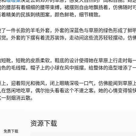
美和
啵啵梨
决定去到郊外的草原，感受大自然的广阔和自由。她
裙的腰部有着细细的腰带束缚，裙摆则自由地飘扬着，仿佛随时
有着精美的民族刺绣图案，颜色鲜艳，细节精致。
披了一件长款的羊毛外套，外套的深蓝色与草原的绿色形成了鲜
感觉。外套的下摆有着流苏装饰，走动间这些流苏轻轻摆动，仿
的短靴，短靴的皮质柔软，鞋底的设计使得她在草原上行走时每
浅色的毛线帽，帽子上的小球在风中摇摆，给整体的造型增添了
原上，迎着阳光和微风，闭上眼睛深吸一口气，仿佛能闻到草原
儿在悠闲地吃草，偶尔抬头看看这个不速之客。她的心情变得愉
这一刻烟消云散。
资源下载
免费下载