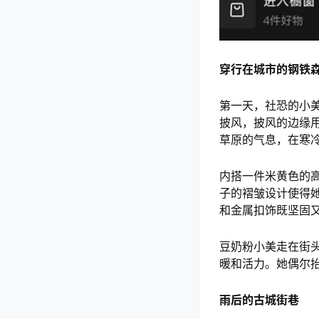
穿行在城市的钢铁
第一天，社恐的小
披风，披风的边缘
草原的气息，在寒
内搭一件米黄色的
子的褶皱设计使得
和金属扣饰既坚固
豆奶粉小美走在街
暖和活力。她偶尔
雨后的古城街巷