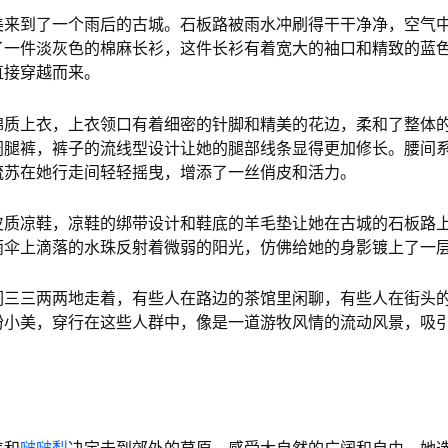
美来到了一个雨后的古城。石板路被雨水冲刷得干干净净，空气
了一件淡灰色的棉麻长衫，这件长衫有着宽大的袖口和精致的蓝
直接穿越而来。
棉质上衣，上衣领口有着细密的针脚和精美的花边，柔和了整体
阔腿裤，裤子的流线型设计让她的腿部线条显得更加修长。腰间
流苏在她行走间轻轻摇曳，增添了一丝俏皮和活力。
皮质凉鞋，凉鞋的绑带设计和鞋底的羊毛垫让她在古城的石板路
雨伞上滴落的水珠反射着微弱的阳光，仿佛给她的身影镀上了一
们三三两两地走着，有些人在路边的茶馆里闲聊，有些人在街头
粉小美，穿行在这些人群中，像是一道游牧风情的流动风景，吸