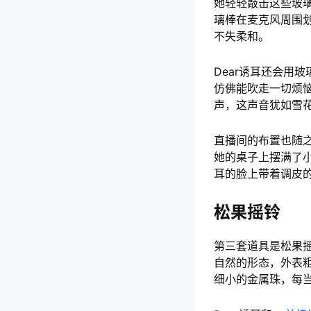
她轻轻敲击这些玻
璃棒在麦克风周围
不失柔和。
Dear诱耳还会用
仿佛能吹走一切烦
声，这声音犹如雪
直播间的布置也随
她的桌子上摆满了小
耳的脸上带着调皮
松果摇铃
第三套道具是松果
自然的形态，外表
细小的金属珠，每