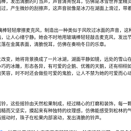
璃棒，发出清脆的叮当声，声音清亮悦耳，仿佛是冰雪世界里精
划过，产生微妙的刮擦声，这声音就像是冰刀在湖面上滑过，带
玻璃棒轻轻摩擦麦克风，制造出一种类似于风吹过冰面的声音，这
恼，让人心绪宁静。她会不时地用玻璃棒轻轻敲击麦克风，发出
花落在金属表面，清脆悦耳，仿佛在奏响冬日的乐章。
之改变，她将背景换成了一片冰湖，湖面平静如镜，远处的雪山
巧的冰雕，形态各异，有可爱的企鹅、优雅的天鹅，还有栩栩如生
的笑容，时不时还会做些可爱的鬼脸，让人不禁为她的可爱而心
摇铃，这些摇铃由天然松果制成，经过精心的打磨和装饰，每一
粗糙而又坚实，摸起来有种独特的纹理感，仿佛能感受到松林的
当摇动时，珠子在松果内部滚动，发出清脆的铃声。