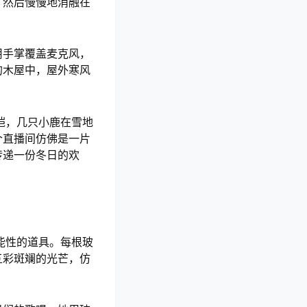
，然后慢慢地消融在
用手掌覆盖麦克风，
的木屋中，屋外寒风
皑，几只小鹿在雪地
个直播间仿佛是一片
传递一份冬日的欢
能性的道具。每根玻
五彩斑斓的光芒，仿