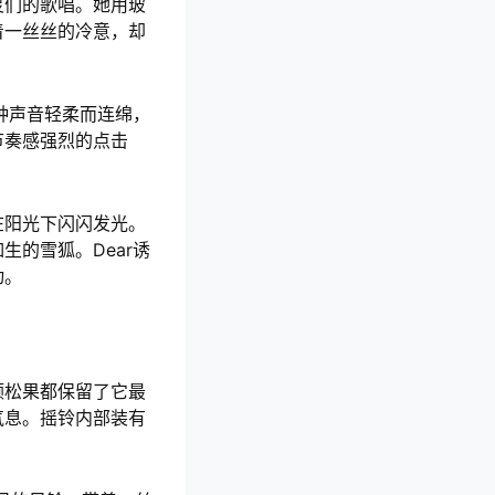
灵们的歌唱。她用玻
着一丝丝的冷意，却
种声音轻柔而连绵，
节奏感强烈的点击
在阳光下闪闪发光。
的雪狐。Dear诱
动。
颗松果都保留了它最
气息。摇铃内部装有