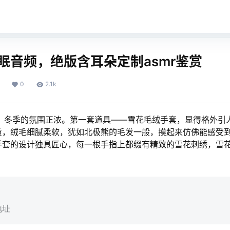
助眠音频，绝版含耳朵定制asmr鉴赏
0
2.1k
间，冬季的氛围正浓。第一套道具——雪花毛绒手套，显得格外引
质，绒毛细腻柔软，犹如北极熊的毛发一般，摸起来仿佛能感受
手套的设计独具匠心，每一根手指上都缀有精致的雪花刺绣，雪
地址