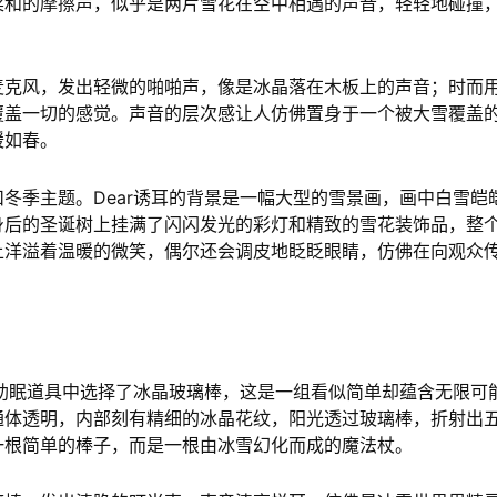
柔和的摩擦声，似乎是两片雪花在空中相遇的声音，轻轻地碰撞
麦克风，发出轻微的啪啪声，像是冰晶落在木板上的声音；时而
覆盖一切的感觉。声音的层次感让人仿佛置身于一个被大雪覆盖
暖如春。
冬季主题。Dear诱耳的背景是一幅大型的雪景画，画中白雪皑
身后的圣诞树上挂满了闪闪发光的彩灯和精致的雪花装饰品，整
上洋溢着温暖的微笑，偶尔还会调皮地眨眨眼睛，仿佛在向观众
套助眠道具中选择了冰晶玻璃棒，这是一组看似简单却蕴含无限可
通体透明，内部刻有精细的冰晶花纹，阳光透过玻璃棒，折射出
一根简单的棒子，而是一根由冰雪幻化而成的魔法杖。