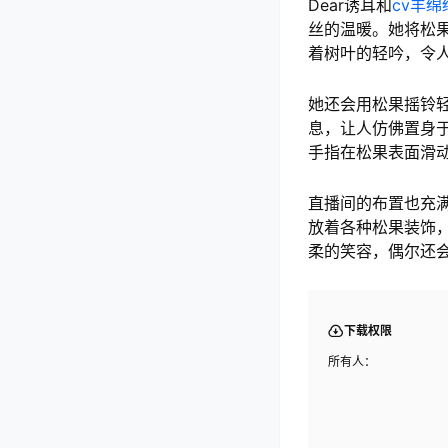
Dear诱耳和
cv羊绵
丝的温暖。她将松
着树叶的轻吟，令
她还会用松果摇铃
息，让人仿佛置身于
手指在松果表面滑
直播间的布置也充
放着各种松果装饰，
柔的笑容，偶尔还
下载权限
所有人：