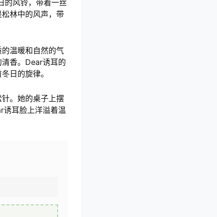
日的风铃，带着一丝
是松林中的风声，带
质的温暖和自然的气
香。Dear诱耳的
首冬日的旋律。
松针。她的桌子上摆
r诱耳脸上洋溢着温
。