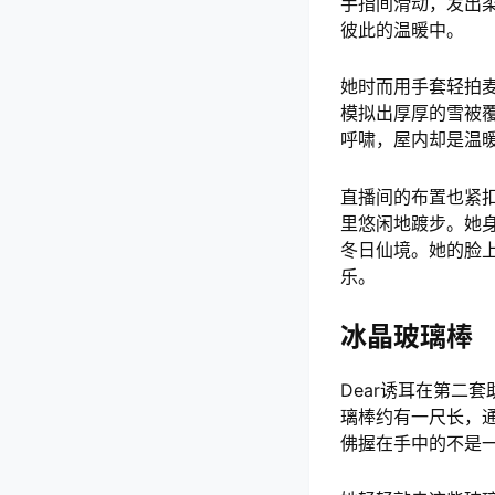
手指间滑动，发出
彼此的温暖中。
她时而用手套轻拍
模拟出厚厚的雪被
呼啸，屋内却是温
直播间的布置也紧扣
里悠闲地踱步。她
冬日仙境。她的脸
乐。
冰晶玻璃棒
Dear诱耳在第二
璃棒约有一尺长，
佛握在手中的不是