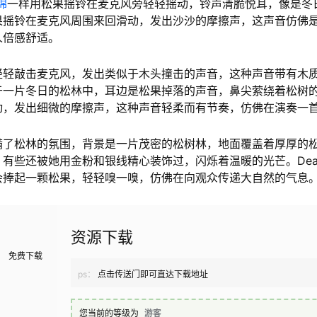
绵
一样用松果摇铃在麦克风旁轻轻摇动，铃声清脆悦耳，像是冬
果摇铃在麦克风周围来回滑动，发出沙沙的摩擦声，这声音仿佛
人倍感舒适。
轻轻敲击麦克风，发出类似于木头撞击的声音，这种声音带有木
一片冬日的松林中，耳边是松果掉落的声音，鼻尖萦绕着松树的清
动，发出细微的摩擦声，这种声音轻柔而有节奏，仿佛在演奏一
满了松林的氛围，背景是一片茂密的松树林，地面覆盖着厚厚的
有些还被她用金粉和银线精心装饰过，闪烁着温暖的光芒。Dea
会捧起一颗松果，轻轻嗅一嗅，仿佛在向观众传递大自然的气息
资源下载
免费下载
ps：
点击传送门即可直达下载地址
您当前的等级为
游客