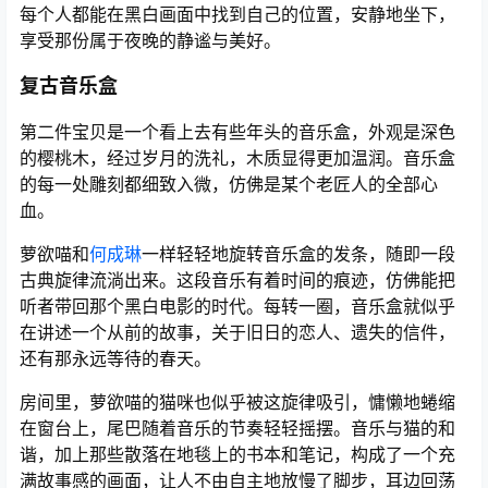
每个人都能在黑白画面中找到自己的位置，安静地坐下，
享受那份属于夜晚的静谧与美好。
复古音乐盒
第二件宝贝是一个看上去有些年头的音乐盒，外观是深色
的樱桃木，经过岁月的洗礼，木质显得更加温润。音乐盒
的每一处雕刻都细致入微，仿佛是某个老匠人的全部心
血。
萝欲喵和
何成琳
一样轻轻地旋转音乐盒的发条，随即一段
古典旋律流淌出来。这段音乐有着时间的痕迹，仿佛能把
听者带回那个黑白电影的时代。每转一圈，音乐盒就似乎
在讲述一个从前的故事，关于旧日的恋人、遗失的信件，
还有那永远等待的春天。
房间里，萝欲喵的猫咪也似乎被这旋律吸引，慵懒地蜷缩
在窗台上，尾巴随着音乐的节奏轻轻摇摆。音乐与猫的和
谐，加上那些散落在地毯上的书本和笔记，构成了一个充
满故事感的画面，让人不由自主地放慢了脚步，耳边回荡