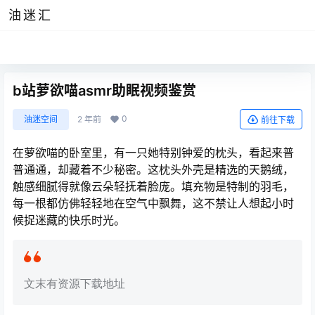
油迷汇
b站萝欲喵asmr助眠视频鉴赏
0
油迷空间
2 年前
前往下载
在萝欲喵的卧室里，有一只她特别钟爱的枕头，看起来普
普通通，却藏着不少秘密。这枕头外壳是精选的天鹅绒，
触感细腻得就像云朵轻抚着脸庞。填充物是特制的羽毛，
每一根都仿佛轻轻地在空气中飘舞，这不禁让人想起小时
候捉迷藏的快乐时光。
文末有资源下载地址