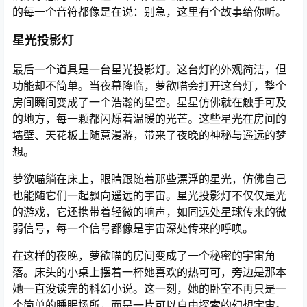
的每一个音符都像是在说：别急，这里有个故事给你听。
星光投影灯
最后一个道具是一台星光投影灯。这台灯的外观简洁，但
功能却不简单。当夜幕降临，萝欲喵会打开这台灯，整个
房间瞬间变成了一个浩瀚的星空。星星仿佛就在触手可及
的地方，每一颗都闪烁着温暖的光芒。这些星光在房间的
墙壁、天花板上随意漫游，带来了夜晚的神秘与遥远的梦
想。
萝欲喵躺在床上，眼睛跟随着那些漂浮的星光，仿佛自己
也能随它们一起飘向遥远的宇宙。星光投影灯不仅仅是光
的游戏，它还携带着轻微的响声，如同远处星球传来的微
弱信号，每一个信号都像是宇宙深处传来的呼唤。
在这样的夜晚，萝欲喵的房间变成了一个秘密的宇宙角
落。床头的小桌上摆着一杯她喜欢的热可可，旁边是那本
她一直没读完的科幻小说。这一刻，她的卧室不再只是一
个简单的睡眠场所，而是一片可以自由探索的幻想宇宙。