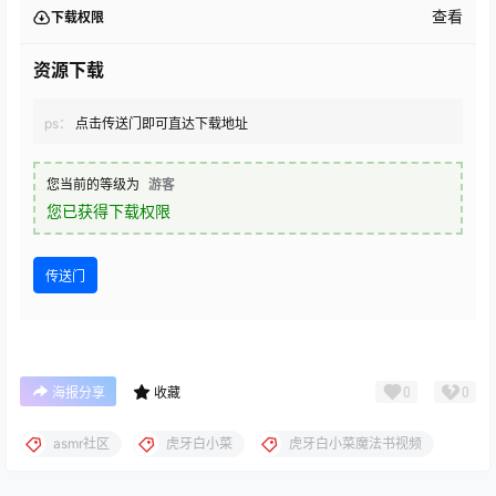
查看
下载权限
资源下载
ps：
点击传送门即可直达下载地址
您当前的等级为
游客
您已获得下载权限
传送门
0
0
海报分享
收藏
asmr社区
虎牙白小菜
虎牙白小菜魔法书视频