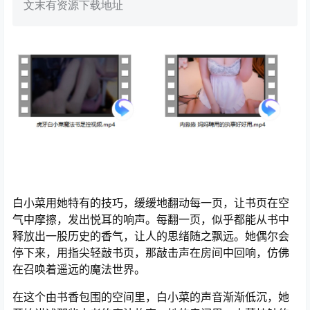
文末有资源下载地址
白小菜用她特有的技巧，缓缓地翻动每一页，让书页在空
气中摩擦，发出悦耳的响声。每翻一页，似乎都能从书中
释放出一股历史的香气，让人的思绪随之飘远。她偶尔会
停下来，用指尖轻敲书页，那敲击声在房间中回响，仿佛
在召唤着遥远的魔法世界。
在这个由书香包围的空间里，白小菜的声音渐渐低沉，她