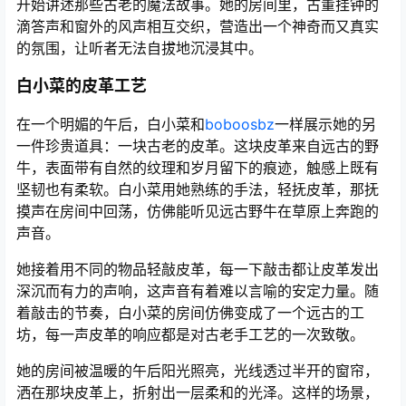
开始讲述那些古老的魔法故事。她的房间里，古董挂钟的
滴答声和窗外的风声相互交织，营造出一个神奇而又真实
的氛围，让听者无法自拔地沉浸其中。
白小菜的皮革工艺
在一个明媚的午后，白小菜和
boboosbz
一样展示她的另
一件珍贵道具：一块古老的皮革。这块皮革来自远古的野
牛，表面带有自然的纹理和岁月留下的痕迹，触感上既有
坚韧也有柔软。白小菜用她熟练的手法，轻抚皮革，那抚
摸声在房间中回荡，仿佛能听见远古野牛在草原上奔跑的
声音。
她接着用不同的物品轻敲皮革，每一下敲击都让皮革发出
深沉而有力的声响，这声音有着难以言喻的安定力量。随
着敲击的节奏，白小菜的房间仿佛变成了一个远古的工
坊，每一声皮革的响应都是对古老手工艺的一次致敬。
她的房间被温暖的午后阳光照亮，光线透过半开的窗帘，
洒在那块皮革上，折射出一层柔和的光泽。这样的场景，