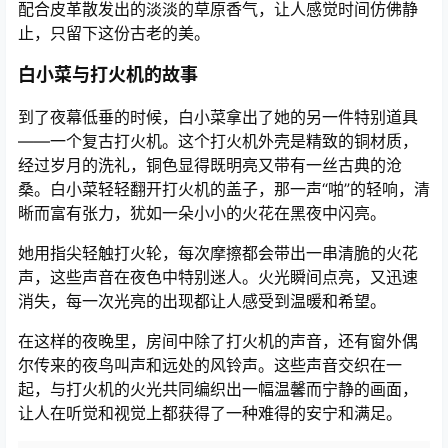
配合皮革散发出的淡淡的草原香气，让人感觉时间仿佛静
止，只留下这份古老的美。
白小菜与打火机的故事
到了夜幕低垂的时候，白小菜拿出了她的另一件特别道具
——一个复古打火机。这个打火机外壳是精致的铜材质，
经过岁月的洗礼，铜色显得既明亮又带有一丝古典的沧
桑。白小菜轻轻翻开打火机的盖子，那一声“啪”的轻响，清
晰而富有张力，犹如一朵小小的火花在黑夜中闪亮。
她用指尖轻触打火轮，每次摩擦都会带出一串清脆的火花
声，这些声音在夜色中特别迷人。火光瞬间点亮，又迅速
消失，每一次光亮的出现都让人感受到温暖和希望。
在这样的夜晚里，房间中除了打火机的声音，还有窗外偶
尔传来的夜鸟叫声和远处的风铃声。这些声音交织在一
起，与打火机的火光共同编织出一幅温馨而宁静的画面，
让人在听觉和视觉上都获得了一种难得的安宁和满足。