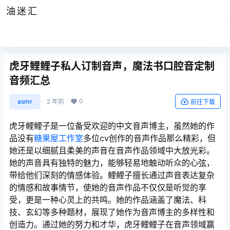
油迷汇
虎牙鲤鲤子私人订制音声，魔法书口腔音定制
音频汇总
0
asmr
2 年前
前往下载
虎牙鲤鲤子是一位备受欢迎的中文音声博主，虽然她的作
品没有
糖果屋工作室
多位cv创作的音声作品那么精彩，但
她还是以细腻且柔美的声音在音声作品领域中大放光彩。
她的声音具有独特的魅力，能够轻易地触动听众的心弦，
带给他们深刻的情感体验。鲤鲤子擅长通过声音表达复杂
的情感和故事情节，使她的音声作品不仅仅是听觉的享
受，更是一种心灵上的共鸣。她的作品涵盖了魔法、科
技、玄幻等多种题材，展现了她作为音声博主的多样性和
创造力。通过她的努力和才华，虎牙鲤鲤子在音声领域赢