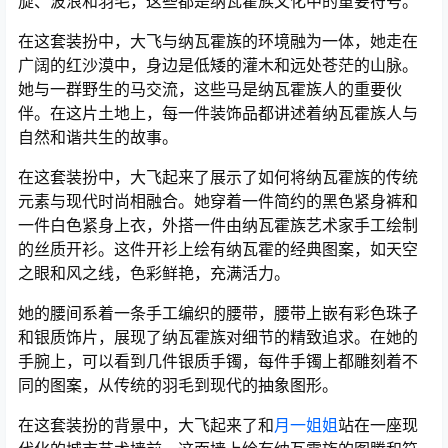
旋、波浪和羽毛，这些都是纳瓦霍族文化中的重要符号。
在这套装扮中，大飞与纳瓦霍族的环境融为一体，她走在
广阔的红沙漠中，身边是低矮的灌木和远处苍茫的山脉。
她与一群野生的马交流，这些马是纳瓦霍族人的重要伙
伴。在这片土地上，每一件装饰品都讲述着纳瓦霍族人与
自然和谐共生的故事。
在这套装扮中，大飞起来了展示了如何将纳瓦霍族的传统
元素与现代时尚相融合。她穿着一件简约的黑色紧身裤和
一件白色紧身上衣，外搭一件由纳瓦霍族艺术家手工绘制
的丝质开衫。这件开衫上绘有纳瓦霍的经典图案，如天空
之眼和风之线，色彩鲜艳，充满活力。
她的腰间系着一条手工编织的腰带，腰带上嵌有彩色珠子
和银质饰片，展现了纳瓦霍族对细节的精致追求。在她的
手腕上，可以看到几件银质手镯，每件手镯上都雕刻着不
同的图案，从传统的羽毛到现代的抽象图形。
在这套装扮的背景中，大飞起来了和
月一姐姐
站在一座现