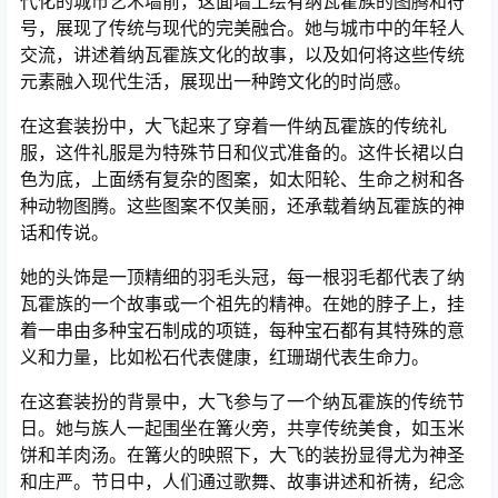
代化的城市艺术墙前，这面墙上绘有纳瓦霍族的图腾和符
号，展现了传统与现代的完美融合。她与城市中的年轻人
交流，讲述着纳瓦霍族文化的故事，以及如何将这些传统
元素融入现代生活，展现出一种跨文化的时尚感。
在这套装扮中，大飞起来了穿着一件纳瓦霍族的传统礼
服，这件礼服是为特殊节日和仪式准备的。这件长裙以白
色为底，上面绣有复杂的图案，如太阳轮、生命之树和各
种动物图腾。这些图案不仅美丽，还承载着纳瓦霍族的神
话和传说。
她的头饰是一顶精细的羽毛头冠，每一根羽毛都代表了纳
瓦霍族的一个故事或一个祖先的精神。在她的脖子上，挂
着一串由多种宝石制成的项链，每种宝石都有其特殊的意
义和力量，比如松石代表健康，红珊瑚代表生命力。
在这套装扮的背景中，大飞参与了一个纳瓦霍族的传统节
日。她与族人一起围坐在篝火旁，共享传统美食，如玉米
饼和羊肉汤。在篝火的映照下，大飞的装扮显得尤为神圣
和庄严。节日中，人们通过歌舞、故事讲述和祈祷，纪念