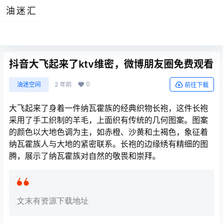
油迷汇
抖音大飞起来了ktv维密，微博朋友圈免费观看
0
油迷空间
2 年前
前往下载
大飞起来了身着一件纳瓦霍族的经典织物长袍，这件长袍
采用了手工织制的羊毛，上面织有传统的几何图案。图案
的颜色以大地色调为主，如赤橙、沙黄和土褐色，象征着
纳瓦霍族人与大地的紧密联系。长袍的边缘绣有精细的图
腾，展示了纳瓦霍族对自然的敬畏和崇拜。
文末有资源下载地址