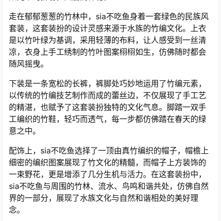
走在郁郁葱葱的竹林中，sia不吃鱼身着一套绿色的民族风
套装，这套装扮的设计灵感来源于水族的竹编文化。上衣
是以竹叶绿为基调，采用轻薄的布料，让人感受到一丝清
凉，衣身上手工绣制的竹叶图案栩栩如生，仿佛随时都会
随风摇曳。
下装是一条宽松的长裤，裤脚处巧妙地运用了竹编元素，
以传统的竹编技艺制作而成的蕾丝边，不仅展现了手工艺
的精湛，也赋予了这套装扮独特的文化气息。脚踏一双手
工编织的竹鞋，轻巧而透气，每一步都仿佛踏在春天的绿
意之中。
配饰上，sia不吃鱼选择了一顶由真竹编织的帽子，帽檐上
细密的编织图案展现了竹文化的精髓，而帽子上方装饰的
一束野花，更是增添了几分生机与活力。在这套装扮中，
sia不吃鱼与周围的竹林、流水、鸟鸣和谐共处，仿佛自然
界的一部分，展现了水族文化与自然和谐相处的美好理
念。