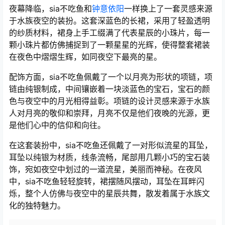
夜幕降临，sia不吃鱼和
钟意依阳
一样换上了一套灵感来源
于水族夜空的装扮。这套深蓝色的长裙，采用了轻盈透明
的纱质材料，裙身上手工缀满了代表星辰的小珠片，每一
颗小珠片都仿佛捕捉到了一颗星星的光辉，使得整套裙装
在夜色中熠熠生辉，如同夜空下最亮的星。
配饰方面，sia不吃鱼佩戴了一个以月亮为形状的项链，项
链由纯银制成，中间镶嵌着一块淡蓝色的宝石，宝石的颜
色与夜空中的月光相得益彰。项链的设计灵感来源于水族
人对月亮的敬仰和崇拜，月亮不仅是他们夜晚的光源，更
是他们心中的信仰和向往。
在这套装扮中，sia不吃鱼还佩戴了一对形似流星的耳坠，
耳坠以纯银为材质，线条流畅，尾部用几颗小巧的宝石装
饰，宛如夜空中划过的一道流星，美丽而神秘。在夜风
中，sia不吃鱼轻轻旋转，裙摆随风摆动，耳坠在耳畔闪
烁，整个人仿佛与夜空中的星辰共舞，散发着属于水族文
化的独特魅力。