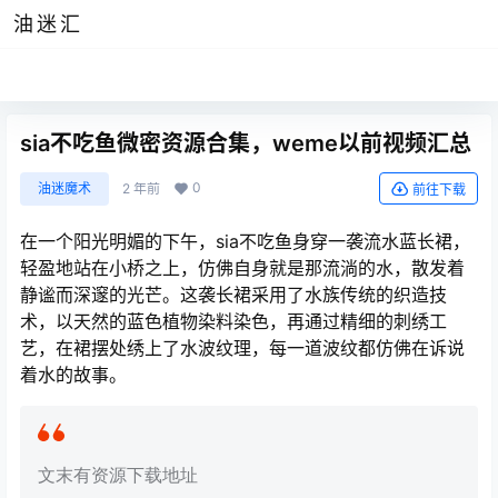
油迷汇
sia不吃鱼微密资源合集，weme以前视频汇总
0
油迷魔术
2 年前
前往下载
在一个阳光明媚的下午，sia不吃鱼身穿一袭流水蓝长裙，
轻盈地站在小桥之上，仿佛自身就是那流淌的水，散发着
静谧而深邃的光芒。这袭长裙采用了水族传统的织造技
术，以天然的蓝色植物染料染色，再通过精细的刺绣工
艺，在裙摆处绣上了水波纹理，每一道波纹都仿佛在诉说
着水的故事。
文末有资源下载地址