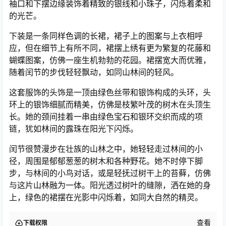
袖口和下摆边缘装饰着精致的银线和小珠子，闪烁着柔和
的光芒。
下装是一条同样色调的长裙，裙子上的图案与上衣相呼
应，但在细节上有所不同，裙摆上绣有更为繁复的花藤和
蝴蝶图案，仿佛一座生机勃勃的花园。裙摆宽大而优雅，
随着闰节的步伐轻轻飘动，如同山林间的轻风。
这套服饰的头饰是一顶由绿色丝带和银饰构成的头环，头
环上的银饰细腻而精美，仿佛是枝繁叶茂的树木在头顶生
长。她的颈间挂着一串由绿色宝石和银环交织而成的项
链，犹如林间的露珠在阳光下闪烁。
闰节很赞漫步在壮族的山林之中，她轻轻走过林间的小
径，周围是郁郁葱葱的树木和各种野花。她不时停下脚
步，与林间的小鸟对话，或是轻抚过树干上的苔藓，仿佛
与这片山林融为一体。阳光透过树叶的缝隙，洒在她的身
上，绿色的裙摆在光影中闪烁着，如同大自然的精灵。
查看
下载权限