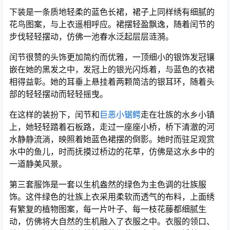
下装是一条质地轻柔的蓝色长裙，裙子上同样绣有细腻的
花鸟图案，与上衣遥相呼应。裙摆轻盈飘逸，随着闰节的
步伐轻轻摆动，仿佛一池春水泛起层层涟漪。
闰节很赞的头饰更加简约而优雅，一顶细小的银饰发冠镶
嵌在她的黑发之中，发冠上的银光闪烁着，与蓝色的衣裙
相得益彰。她的耳垂上悬挂着两颗简洁的银耳环，随着头
部的轻轻摆动而轻轻摇曳。
在这样的装扮下，闰节和
巨恶小锯鳄
走在壮族的水乡小镇
上，她轻轻踏着石板路，走过一座座小桥，桥下清澈的河
水静静流淌，映照着她蓝色裙摆的倒影。她时而驻足观赏
水中的鱼儿，时而抚摸过桥边的花草，仿佛是这水乡中的
一道静美风景。
第三套服饰是一套以生机盎然的绿色为主色调的壮族服
饰。这件绿色的壮族上衣采用柔软而透气的布料，上面绣
有繁复的植物图案，每一片叶子、每一枝花藤都细腻生
动，仿佛将大自然的生机融入了衣服之中。衣服的领口、