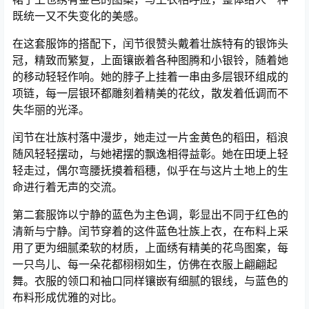
既统一又不失变化的美感。
在这套服饰的搭配下，闰节很赞头戴着壮族特有的银饰头
冠，精致而繁复，上面镶嵌着各种图腾和小银铃，随着她
的移动轻轻作响。她的脖子上挂着一串由多层银环组成的
项链，每一层银环都雕刻着精美的花纹，散发着低调而不
失华丽的光泽。
闰节在壮族村落中漫步，她走过一片金黄色的稻田，稻浪
随风轻轻摆动，与她裙摆的飘逸相得益彰。她在田埂上轻
轻走过，偶尔弯腰抚摸着稻穗，似乎在与这片土地上的生
命进行着无声的交流。
第二套服饰以宁静的蓝色为主色调，彰显出不同于红色的
清新与宁静。闰节穿着的这件蓝色壮族上衣，在布料上采
用了更为细腻柔软的材质，上面绣有精美的花鸟图案，每
一只鸟儿、每一朵花都栩栩如生，仿佛在衣服上翩翩起
舞。衣服的领口和袖口同样镶嵌有细腻的银线，与蓝色的
布料形成优雅的对比。