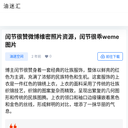
油迷汇
闰节很赞微博维密照片资源，闰节很乖weme
图片
0
油迷空间
2 年前
前往下载
博主闰节很赞身着一套经典的壮族服饰，整体以鲜亮的红
色为主调，充满了浓郁的民族特色和生机。这套服饰的上
衣是一件红色的锦绣上衣，上衣的面料采用了传统的壮族
织锦技艺，织锦的图案复杂而精致，呈现出繁复的几何图
形和传统的民族图腾。上衣的领口和袖口边缘镶嵌着黑色
和金色的丝线，形成鲜明的对比，增添了一抹华丽的气
息。