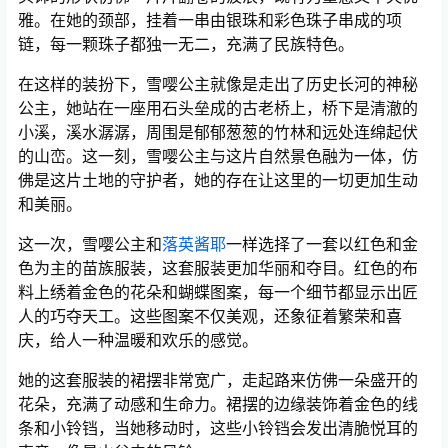
雅。在她的颈部，挂着一串由银珠和彩色珠子串成的项
链，每一颗珠子都独一无二，充满了民族特色。
在这样的装扮下，雪嘤公主就像是走出了历史长河的神秘
公主，她站在一座用石头垒成的古老桥上，桥下是清澈的
小溪，溪水潺潺，周围是郁郁葱葱的竹林和远处连绵起伏
的山峦。这一刻，雪嘤公主与这片自然景色融为一体，仿
佛是这片土地的守护者，她的存在让这里的一切更加生动
和美丽。
这一次，雪嘤公主和
落英酱耶
一样选择了一套以红色和金
色为主的苗族服装，这套服装更加华丽和夺目。红色的布
料上绣着金色的花朵和蝴蝶图案，每一个细节都显示出匠
人的巧夺天工。这些图案不仅美观，还象征着繁荣和喜
庆，给人一种温暖和欢乐的感觉。
她的这套服装的裙摆非常宽广，走起路来仿佛一朵盛开的
花朵，充满了动感和生命力。裙摆的边缘装饰着金色的线
条和小铃铛，当她移动时，这些小铃铛会发出清脆悦耳的