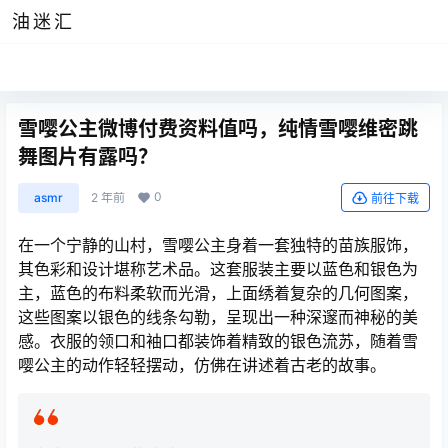
油迷汇
雪嘤公主微博付费资料值吗，纯情雪嘤维密跳
舞图片有露吗？
0
asmr
2 年前
前往下载
在一个宁静的山村，雪嘤公主身着一套独特的苗族服饰，
其色彩和设计堪称艺术品。这套服装主要以蓝色和银色为
主，蓝色的布料柔软而光滑，上面绣着复杂的几何图案，
这些图案以银色的线条勾勒，呈现出一种深邃而神秘的美
感。衣服的领口和袖口都装饰着精致的银色流苏，随着雪
嘤公主的动作轻轻摆动，仿佛在讲述着古老的故事。