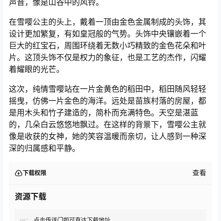
声音，像是山谷中的风铃。
在雪嘤公主的头上，戴着一顶由金色金属制成的头饰，其
设计更加繁复，有如皇冠般的气势。头饰中央镶嵌着一个
巨大的红宝石，周围环绕着无数小巧精致的金色花朵和叶
片。这顶头饰不仅是权力的象征，也是工艺的杰作，闪耀
着耀眼的光芒。
这次，纯情雪嘤站在一片金黄色的稻田中，稻田随风轻轻
摇曳，仿佛一片金色的海洋。远处是苗族村落的房屋，都
是用木头和竹子建造的，简朴而充满特色。天空是湛蓝
的，几朵白云悠悠地飘过。在这样的背景下，雪嘤公主就
像是收获的女神，她的笑容温暖而亲切，让人感到一种深
深的归属感和平静。
查看
下载权限
资源下载
ps：
点击传送门即可直达下载地址