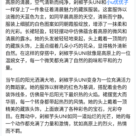
高原的清晨，空气清新而纯净，剁椒芋头UNI和
小u优优子
一样穿上了一件象征着清晨魅力的藏族服装。这套服饰以
淡雅的天蓝色为主，如同早晨高原的天空，清新而宁静。
服装上细腻的白色图案如同朝霞般绽放，增添了一抹柔和
的光彩。长裙轻盈，轻轻摆动中仿佛蕴含着高原的微风和
清晨的露水。她的头发被轻轻地束起，头上戴着一顶简约
的藏族头饰，上面点缀着几朵小巧的花朵，显得格外清新
自然。在这样的穿搭中，剁椒芋头UNI就像是高原上的一位
温婉女子，每一个微笑都充满了自然的韵味和平和的力
量。
当午后的阳光洒满大地，剁椒芋头UNI变身为一位充满活力
的舞蹈家。她的服饰以鲜艳的红色为基调，搭配着金色的
装饰线条，仿佛是午后阳光下最炽热的火焰。裙摆宽大而
华丽，每一个转身都带起热烈的风情。她的头上戴着一顶
精美的藏族头饰，上面嵌满了各种彩色的宝石，光彩夺
目。在舞动中，剁椒芋头UNI如同一道灿烂的光芒，她的每
一个动作都充满了力量和激情，犹如高原上的烈火，热情
而不羁。