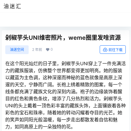
油迷汇
剁椒芋头UNI维密照片，weme圈里发啥资源
0
油迷空间
2 年前
前往下载
在这个阳光灿烂的日子里，剁椒芋头UNI穿上了一件充满活
力的藏族服装，仿佛整个世界都变得更加明亮。她的服装
以藏蓝为主色调，这种深邃而神秘的蓝色就像是高原上深
邃的天空，宁静而广阔。长袍上绣着精致的图案，每一个
线条都充满了藏族文化的深刻内涵。袍子的边缘装饰着醒
目的红色和黄色条纹，增添了几分热烈和活力。剁椒芋头
UNI的头上戴着一顶色彩丰富的藏族头饰，上面镶嵌着各种
彩色的宝石和珠串，随着她的转动闪耀着夺目的光芒。她
的笑声如同阳光般温暖，每一步走出都散发着自信和魅
力，如同高原上的一朵独特的花。