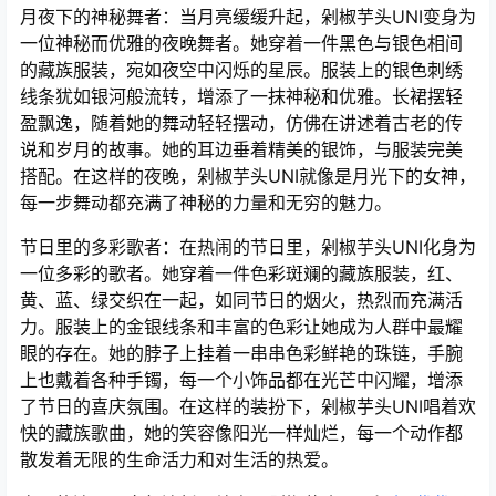
月夜下的神秘舞者：当月亮缓缓升起，剁椒芋头UNI变身为
一位神秘而优雅的夜晚舞者。她穿着一件黑色与银色相间
的藏族服装，宛如夜空中闪烁的星辰。服装上的银色刺绣
线条犹如银河般流转，增添了一抹神秘和优雅。长裙摆轻
盈飘逸，随着她的舞动轻轻摆动，仿佛在讲述着古老的传
说和岁月的故事。她的耳边垂着精美的银饰，与服装完美
搭配。在这样的夜晚，剁椒芋头UNI就像是月光下的女神，
每一步舞动都充满了神秘的力量和无穷的魅力。
节日里的多彩歌者：在热闹的节日里，剁椒芋头UNI化身为
一位多彩的歌者。她穿着一件色彩斑斓的藏族服装，红、
黄、蓝、绿交织在一起，如同节日的烟火，热烈而充满活
力。服装上的金银线条和丰富的色彩让她成为人群中最耀
眼的存在。她的脖子上挂着一串串色彩鲜艳的珠链，手腕
上也戴着各种手镯，每一个小饰品都在光芒中闪耀，增添
了节日的喜庆氛围。在这样的装扮下，剁椒芋头UNI唱着欢
快的藏族歌曲，她的笑容像阳光一样灿烂，每一个动作都
散发着无限的生命活力和对生活的热爱。