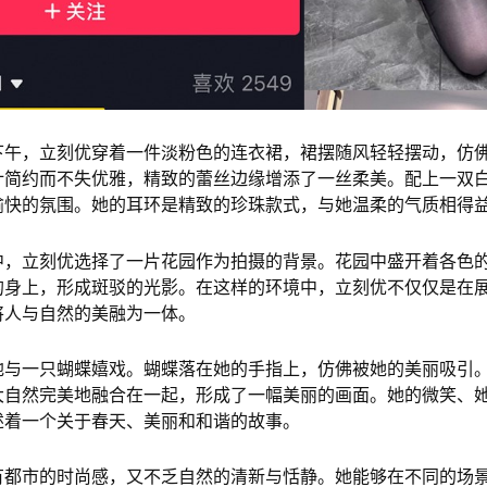
下午，立刻优穿着一件淡粉色的连衣裙，裙摆随风轻轻摆动，仿
计简约而不失优雅，精致的蕾丝边缘增添了一丝柔美。配上一双
愉快的氛围。她的耳环是精致的珍珠款式，与她温柔的气质相得
中，立刻优选择了一片花园作为拍摄的背景。花园中盛开着各色
的身上，形成斑驳的光影。在这样的环境中，立刻优不仅仅是在
将人与自然的美融为一体。
地与一只蝴蝶嬉戏。蝴蝶落在她的手指上，仿佛被她的美丽吸引
大自然完美地融合在一起，形成了一幅美丽的画面。她的微笑、
述着一个关于春天、美丽和和谐的故事。
有都市的时尚感，又不乏自然的清新与恬静。她能够在不同的场