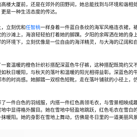
的高楼大厦前，还是在郊外的田野间，她总能找到与环境和谐相
，更是一种生活态度的传达。
上，立刻优和
任智桃
一样身着一件蓝白条纹的海军风格连衣裙，
软的沙滩上，海浪轻轻拍打着她的脚踝。夕阳的余晖洒在她的身
样的环境下，立刻优像是一位自由的海洋精灵，与大海的辽阔和
了一套温暖的橙色针织衫搭配深蓝色牛仔裤，这种搭配既简约又
暖如秋日暖阳，与秋天的落叶和温暖的阳光相得益彰。深蓝色的
都市的时尚感。她脚踏一双棕色短靴，走在落叶铺就的小径上，
择了一件白色的羽绒服，内搭一件红色高领毛衣，与雪景相映成
雪地中显得格外醒目。她在雪地中轻盈地跳跃，红色毛衣在雪白
一抹暖阳。她的身影在雪地上舞动，仿佛是冬日里的一道美丽风