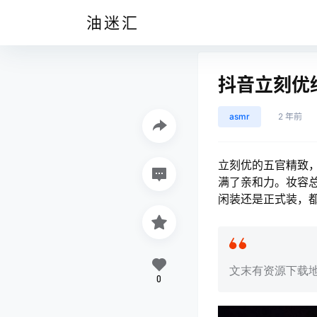
油迷汇
抖音立刻优
asmr
2 年前
立刻优的五官精致
满了亲和力。妆容
闲装还是正式装，
文末有资源下载
0