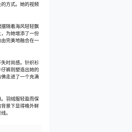
处的方式。她的视频
裙摆随着海风轻轻飘
上，为她增添了一份
自由完美地融合在一
不失时尚感。针织衫
牛仔裤则塑造出她的
仿佛走进了一个充满
趣。羽绒服轻盈而保
的背景下显得格外鲜
景线。