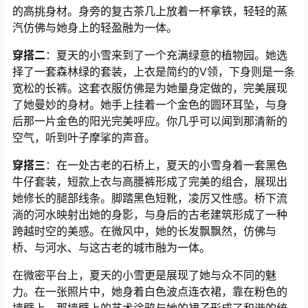
的高挑身材。身旁的复古茶几上放着一杯拿铁，轻轻的蒸
汽仿佛与她身上的轻盈融为一体。
穿搭二
：夏天的小雪来到了一个充满绿意的植物园。她选
择了一套森林绿的套装，上衣是简约的V领，下身则是一条
宽松的长裤。这套衣服仿佛是为她量身定做的，完美展现
了她曼妙的身材。她手上挂着一个金色的圆环耳坠，与身
后那一片金色的阳光完美呼应。你几乎可以闻到那清新的
空气，听到叶子摩挲的声音。
穿搭三
：在一处古老的石桥上，夏天的小雪身着一套黑色
牛仔套装，短款上衣与高腰裤形成了完美的组合，展现出
她修长的腿部线条。脚踏黑色短靴，凌厉又性感。桥下流
淌的河水映射出她的身影，与身后的古老建筑形成了一种
跨越时空的美感。在微风中，她的长发飘飘然，仿佛与
桥、与河水、与这古老的城市融为一体。
在微密平台上，夏天的小雪更是展现了她与众不同的魅
力。在一张照片中，她身着白色波点连衣裙，靠在粉色的
墙壁上，那墙壁上的艺术涂鸦与她的裙子形成了和谐的统