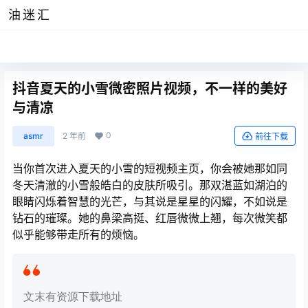
油迷汇
抖音夏天的小雪微密照片视频，不一样的美好
与清凉
0
asmr
2 年前
前往下载
当你首次进入夏天的小雪的短视频主页，你会被她那如同
冬天清澈的小雪般皓白的皮肤所吸引。那双湛蓝如湖泊的
眼睛闪烁着智慧的光芒，与其说是星星的闪耀，不如说是
钻石的璀璨。她的鼻梁高挺、红唇微微上翘，每次微笑都
似乎能够带走所有的烦恼。
文末有资源下载地址