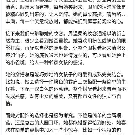
清秀，眼睛大而有神，每当她笑起来，眼角的泪沟就像是
被精心雕刻出来的，让人沉醉。她的鼻梁高挺，嘴唇略显
丰满，每一个笑意绽放时，都能捕捉到屏幕前观众的心。
接下来我们来聊聊她的妆容。周温柔的妆容通常以清新自
然为主，很少会看到她画重妆。她喜欢用粉色或裸色的眼
影打底，再配以自然的睫毛膏，让整个眼妆看起来清澈又
宛如仙子。她的底妆通常也是清透型的，可以看到她脸上
的小雀斑，给人一种邻家女孩的感觉。
她的穿搭总是能巧妙地将女孩子的可爱和成熟完美结合。
比如说，她会选择一件粉色的露肩上衣搭配一条简单的牛
仔裤，下配一双白色的运动鞋。整个搭配看起来青春而不
失成熟感，既有少女的甜美，又有都市女性的独立与自
信。
而她对配饰的选择也是极为考究。不管是简单的金属项
链，还是复古的大圆耳环，她都能搭配得恰到好处。她喜
欢在简单的穿搭中加入一些小惊喜，比如一个独特的包