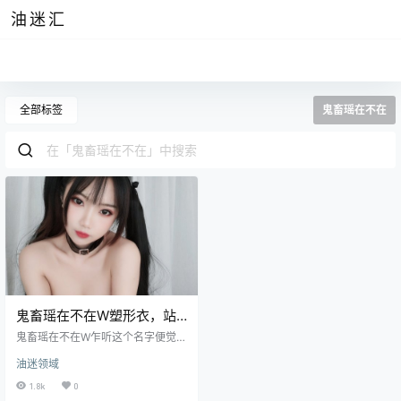
油迷汇
全部标签
鬼畜瑶在不在
鬼畜瑶在不在W塑形衣，站
在时髦顶端的女孩
鬼畜瑶在不在W乍听这个名字便觉得
这个人的性格定然是属于古灵精怪
油迷领域
这一类型的，果不其然她的作品风
格也恰恰与她的ID一样让人捉摸不
1.8k
0
透的同时又被她精致的颜值折服，