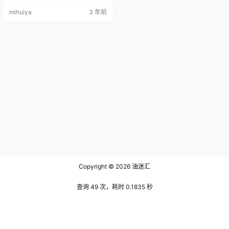
同样与她性格相似的还有熟悉的女
mihuiya
3 年前
子阿半今天很开心，她们俩人的在
身高上虽然不相同，但透过服饰体
现在身材上的火辣基本上都是如出
一辙的。她作品中服装的风格也总
是多变的，但是无一例外的在给予
看官在视觉上的效果却是惊艳的存
在，凭借她在身材上面的优势任何
不同样…
Copyright © 2026
油迷汇
查询 49 次，耗时 0.1835 秒