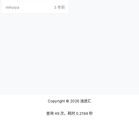
如此高冷的她却有着一双明净清澈
mihuiya
3 年前
的凤眼，都说眼睛是心灵的窗户，
透过这扇窗户，我好像看到了她冰
山般的外表下包裹着火热的心。 文
末有资源下载地址 看起来外向文静
的她在穿搭衣服方面却是十分的大
胆，在她的一部作品中她身穿的一
身黑色紧身皮衣写尽霸气，披上黑
色皮衣…
Copyright © 2026
油迷汇
查询 49 次，耗时 0.2164 秒