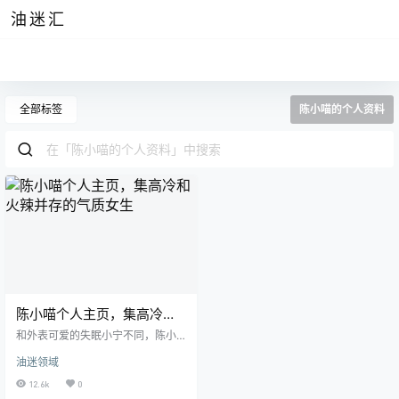
油迷汇
全部标签
陈小喵的个人资料
陈小喵个人主页，集高冷和
火辣并存的气质女生
和外表可爱的失眠小宁不同，陈小
喵和她对比起来更像是一位全身布
油迷领域
满寒气的御姐形象，一头乌黑如漆
的长发，修长白晳的大长腿，给人
12.6k
0
营造一种生人勿近的气质，看起来