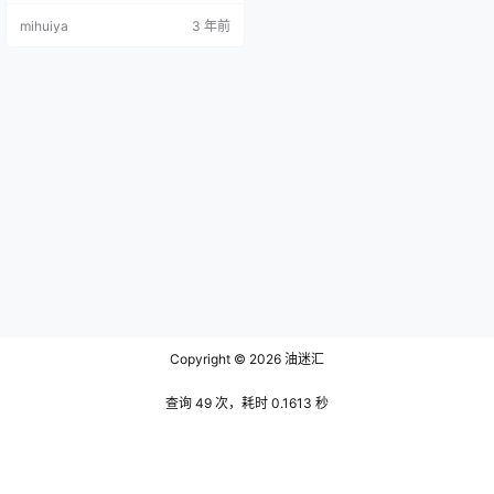
的疲惫被驱散了，就连时间也被她
mihuiya
3 年前
的笑容惊艳了，这也导致她在同龄
人里显得分外年轻，除此之外她的
身材也正如她的笑容一样迷人呢，
丰润傲人的身材出现在她娇小的身
材上不仅没有觉得违和，反而让她
在镜头下更加销魂了。如果说把德
国公主Sayathefox比做是高贵迷
人…
Copyright © 2026
油迷汇
查询 49 次，耗时 0.1613 秒