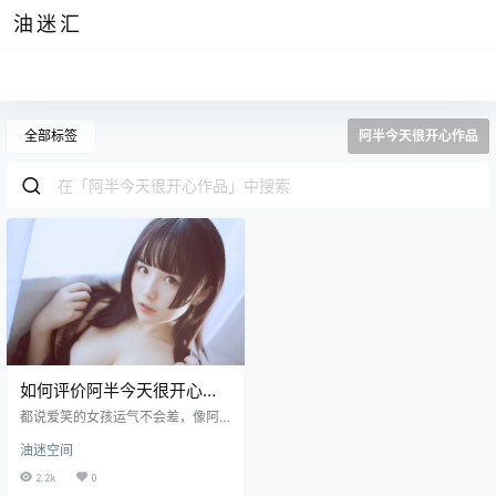
油迷汇
全部标签
阿半今天很开心作品
如何评价阿半今天很开心，
细枝挂硕果的典范
都说爱笑的女孩运气不会差，像阿
半今天很开心这样爱笑的女生自然
油迷空间
也凭借她充满治愈力的笑容收获了
许多好运气，毕竟这样一位娇小可
2.2k
0
爱的女子冲你一笑顿时就觉得身上