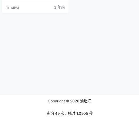
只能微微遮住她漂亮的眼睫毛，那
mihuiya
3 年前
双明亮有神的大眼睛好像装入了星
辰般让人惊艳，她那充满阳光活力
的身材穿上的女仆装不由得让人目
瞪口呆，白晳细嫩的手臂在灯光的
照射下那一根根青绿的血管也变得
清晰可见，她凹凸有致的身材通过
这件服饰也得以体现，当手臂的影
子…
Copyright © 2026
油迷汇
查询 49 次，耗时 1.0905 秒