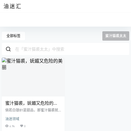
油迷汇
全部标签
蜜汁猫裘太太
蜜汁猫裘，妩媚又危险的美
丽
倘若白银81是甜品，那蜜汁猫裘就
像是给“甜品”淋上必不可少的美味佐
油迷领域
料，人如其名，她精致的脸蛋给人
的感觉恰恰也像蜜汁一样甜而不腻
6.9k
0
呢。 特别是那一排整齐的额发却也