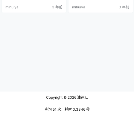
他的生活很平淡，没有什么梦想和
中的星星一样闪闪发光。长长的、
mihuiya
3 年前
mihuiya
3 年前
目标，只想安静地读书。 文末有资
深色的睫毛框住了它们，浓密饱
源下载地址 有一天，他在图书馆里
满，每眨一下，它们就好像蝴蝶翅
借了一本叫《异界之门》的奇幻小
膀一样扑腾。她的鼻子又直又细，
说。他很喜欢这种类型的书，因为
有一个可爱的小鼻尖，给她的脸带
他觉得它们能让他暂时忘记自己的
来了可爱的触感。但真正让人着迷
烦恼，进入一个充满魔法和冒险的
的是她的嘴唇——一双丰盈饱满的
世界。他回到家后，就迫不及待地…
嘴唇，自然的撅着嘴，似乎能吸引
你。嘴…
Copyright © 2026
油迷汇
查询 51 次，耗时 0.3346 秒