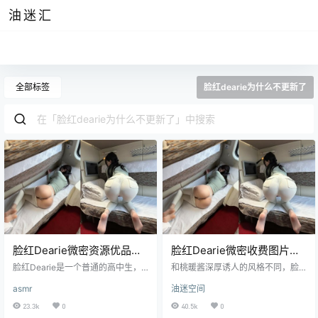
油迷汇
全部标签
脸红dearie为什么不更新了
脸红Dearie微密资源优品
脸红Dearie微密收费图片，
网，高铁路虎风采73套
炸裂平安夜之头等舱高铁之
脸红Dearie是一个普通的高中生，
和桃暖酱深厚诱人的风格不同，脸
除了一个特点，就是他的脸总是红
旅
红Dearie的脸风景如画，她精致的
asmr
油迷空间
红的，像个苹果一样。他不知道为
五官非常对称，颧骨奇高，下巴线
什么，也不知道怎么改变，只能忍
条仿佛可以切割玻璃。她的眼睛是
23.3k
0
40.5k
0
受同学们的嘲笑和老师们的关切。
一种深邃、浓郁的蜂蜜色，像夜空