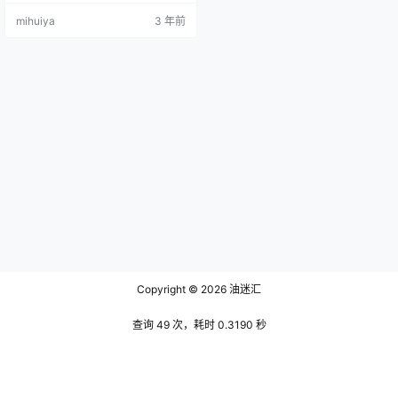
在，与此同时神秘的质感也附着在
mihuiya
3 年前
了她的身上，无形中也激发出看官
心中的好奇心，于是在好奇心的怂
恿下就更加对这位女子痴迷了。 白
袜袜格罗青春再加上高级脸的配置
就足以让她脱颖而出了，口罩衬托
下她惊为天人的颜值却不是让人入
坑的关键，她同样惊…
Copyright © 2026
油迷汇
查询 49 次，耗时 0.3190 秒