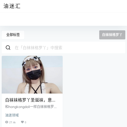
油迷汇
全部标签
白袜袜格罗丫
白袜袜格罗丫圣诞袜，意想
不到的新春礼物
和hongkongdoll一样白袜袜格罗丫
在作品中也经常佩戴口罩，只是口
油迷领域
罩的颜色和hongkongdoll不同罢
了，在佩戴戴上口罩后她的一双眼
27.4k
0
眸便成为了镜头中最为抢眼的存