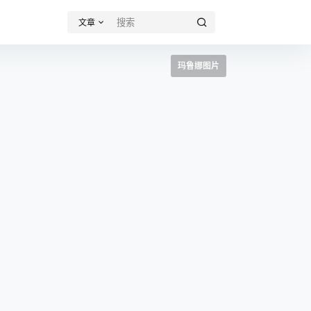
文章
玛鲁娜图片