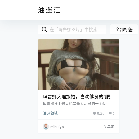
油迷汇
全部标签
玛鲁娜大理旅拍，喜欢健身的“肥
美”女王
玛鲁娜身上最大也是最为明显的一个特点，
莫过于她那有些欧美风的脸蛋了，和ninja阿
油迷领域
5.2k
0
寨寨像是两位孪生姐妹一样。简直清纯又惊
艳给予人视觉上的效果完全不逊色于一位精
致的洋娃娃，除此之外她流露出来的风情也
mihuiya
3 年前
足以令人情迷意乱，在镜头前的她也经常摆
弄出妖娆的姿态，妩媚可能就是最能概括她
的形容词了。并且她的好身材也是有目共