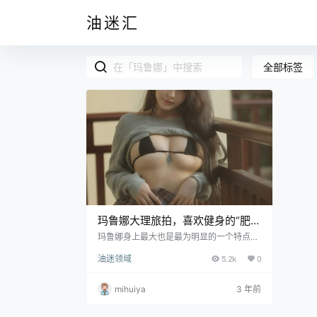
油迷汇
全部标签
玛鲁娜大理旅拍，喜欢健身的“肥
美”女王
玛鲁娜身上最大也是最为明显的一个特点，
莫过于她那有些欧美风的脸蛋了，和ninja阿
油迷领域
5.2k
0
寨寨像是两位孪生姐妹一样。简直清纯又惊
艳给予人视觉上的效果完全不逊色于一位精
致的洋娃娃，除此之外她流露出来的风情也
mihuiya
3 年前
足以令人情迷意乱，在镜头前的她也经常摆
弄出妖娆的姿态，妩媚可能就是最能概括她
的形容词了。并且她的好身材也是有目共