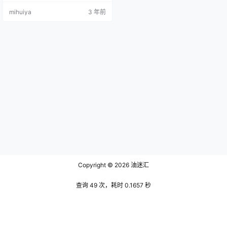
地编织在一起。她的和服浓郁的紫
mihuiya
3 年前
色色调深沉而充满活力，唤起了皇
室的精髓，而织物上绣着复杂的花
卉图案。她的腰带紧紧地裹在腰
上，突出了她苗条的身材，而和服
飘逸的长袖像瀑布一样优雅地从她
的手臂上倾泻而下。和服柔软丝滑
的材质都会轻轻地沙沙作响，在空
气中创…
Copyright © 2026
油迷汇
查询 49 次，耗时 0.1657 秒