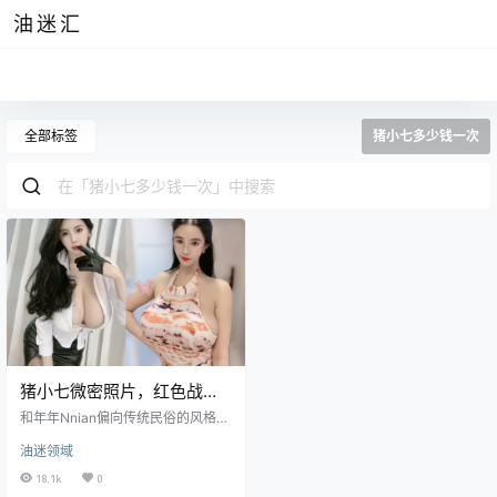
油迷汇
全部标签
猪小七多少钱一次
猪小七微密照片，红色战衣1
对1土豪
和年年Nnian偏向传统民俗的风格不
同，当猪小七穿着日式服装站在那
油迷领域
里时，日本的精髓从她存在的核心
散发出来。她的服装就像一件艺术
18.1k
0
品，融合了传统和现代时尚，无缝