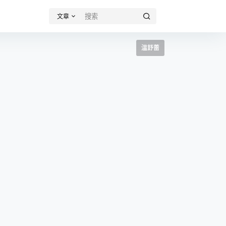
文章
温舒蕾