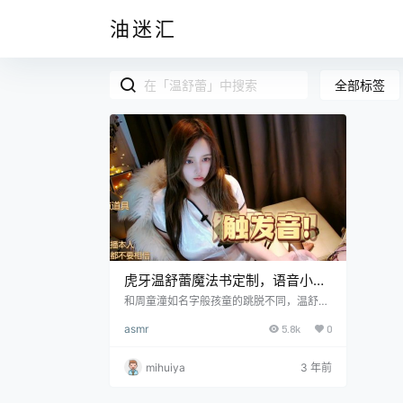
油迷汇
全部标签
虎牙温舒蕾魔法书定制，语音小剧
场私人订制内容
和周童潼如名字般孩童的跳脱不同，温舒蕾
的声音就像一个谜，一个既诱人又神秘的
asmr
5.8k
0
谜。这是一种难以归类的声音，它的音调和
音色像风一样变化，让听众怀疑他们听到的
是真实的还是想象中的。有时，她的声音柔
mihuiya
3 年前
和而温柔，就像微风中的低语，这种声音会
带来亲密和信任。但随后，同样迅速的是，
它会转变为一种更具命令性的语气，一种需