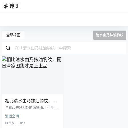
油迷汇
全部标签
清水由乃抹油豹纹
相比清水由乃抹油豹纹，夏
日清凉图集才是上上品
与看起来好相处的面饼仙儿不同，
清水由乃身上散发出来清幽的气质
油迷空间
倒是和同样拥有这样特质的陈小喵
很相像呢，不过在清水由乃的作品
2.4k
0
中却丝毫和“清幽”这个词语不沾边，