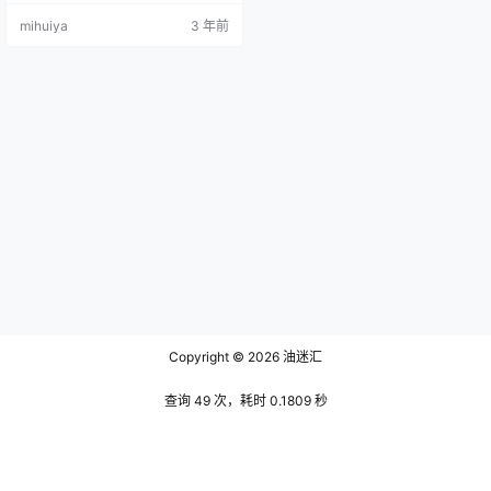
她穿上白色连衣裙的模样就能很好
mihuiya
3 年前
的诠释这个问题，只见她叉开双腿
坐在床垫上，她纤细的长腿便通过
这个姿势给展示的淋漓尽致，有些
塌陷的床垫可能也承受不了她那双
极具风情的双腿吧。 白色的连衣裙
调皮的滑落肩下，露出来的吊带依
旧勒住她精致的锁骨，那深深的骨
窝便…
Copyright © 2026
油迷汇
查询 49 次，耗时 0.1809 秒