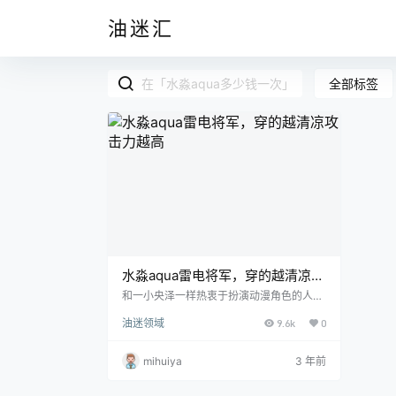
油迷汇
全部标签
水淼aqua雷电将军，穿的越清凉攻
击力越高
和一小央泽一样热衷于扮演动漫角色的人，
两个人的风格却各不相同，水淼aqua好像
油迷领域
9.6k
0
天生就有着一双好看的媚眼，以及那让人羡
慕的火辣身材，也正是因为有了这两件“如
意法宝”，也才使得在她扮演动漫角色的时
mihuiya
3 年前
候达到事半功倍的效果。 文末有资源下载地
址 停车场给人的印象通常都是幽暗，肃静
的，但是偏偏水淼aqua选择了停车场做为