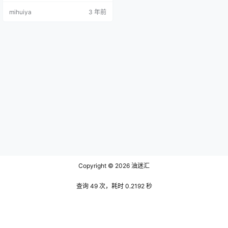
觑，173的高挑身材放眼望去在这个
mihuiya
3 年前
圈子中也足够令她脱颖而出。清纯
唯美的她也时常光顾着众多男生的
梦境，充当白月光的她身上清幽的
气质反而让更多人为之着迷。每每
看见她那张精致的瓜子脸就已经愣
住了，更何况当她摆弄出妩媚的动
作时，销魂的气息顿时化作一只箭
矢牢牢的钉…
Copyright © 2026
油迷汇
查询 49 次，耗时 0.2192 秒