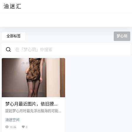
油迷汇
全部标签
梦心玥
梦心月最近图片，依旧撩人
的北京大妞
提起梦心月时最先浮出脑海的可能
就是她那一双柔美细长的玉腿了，
油迷空间
简直就是迷死无数网友的一个法
宝。并且与周妍希一样作为模特的
10.8k
0
她在综合实力上自然也是不容小