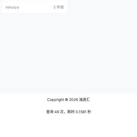
一位可爱而又神秘的女生。她穿着
mihuiya
3 年前
一件简单而别致的白色衬衫，搭配
一条深色牛仔裤，衣着简约却不失
时尚感。在她的脸上，总是挂着一
个温柔而又甜美的微笑，让人感到
她是一个有着无尽魅力的女孩子。
她的红色眼镜是她的标志，不仅仅
是因为它的鲜艳，更是因为它的独
特性。红色…
Copyright © 2026
油迷汇
查询 49 次，耗时 0.1581 秒