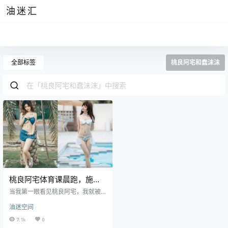
油迷汇
全部标签
桃良阿宅和蠢沫沫
桃良阿宅体育课晨跑，施工
队的故事图集鉴赏
当我第一眼看见桃良阿宅，我就被
她那迷人的红色眼镜和一头如雪的
油迷空间
白发所吸引。她身上散发着一股独
特的气质，让人不由自主地想起有
7.1k
0
着同样气质的过期米线线喵。她是