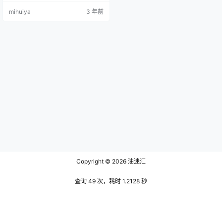
穿着一件白色的领带衬衫和黑色短
mihuiya
3 年前
裙依靠在洁白的墙上。温婉的阳光
扫过她的娇小的身躯，她白晳细嫩
的手臂像是镀上了一层黄光，只见
她双手举起的姿势让本就短小的白
色的衬衫微微露出她平坦的小腹。
天台上微风拂过，她一头乌黑闪亮
的长发也如柳絮一样随风舞动，吹
拂她头…
Copyright © 2026
油迷汇
查询 49 次，耗时 1.2128 秒