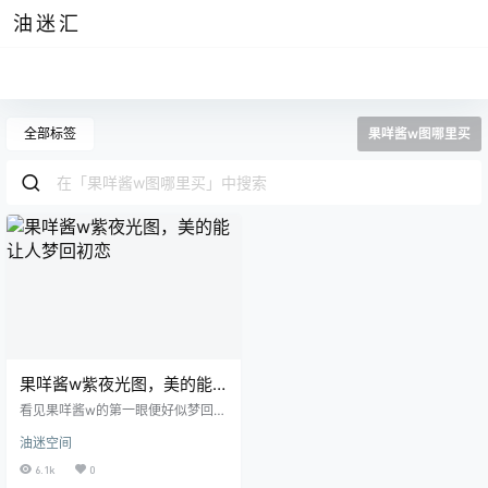
油迷汇
全部标签
果咩酱w图哪里买
果咩酱w紫夜光图，美的能
让人梦回初恋
看见果咩酱w的第一眼便好似梦回校
园时期那个曾经让你茶饭不思的女
油迷空间
子，身上携带的清纯的气质倒是让
人联想到了另一位非常相似的女子
6.1k
0
眼酱大魔王呢。 在天台上的果咩酱