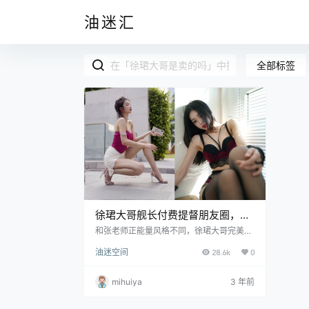
油迷汇
全部标签
徐珺大哥舰长付费提督朋友圈，微
密照片资源更新
和张老师正能量风格不同，徐珺大哥完美的
容颜真的让你一不小心就失了魂。她的风格
油迷空间
28.6k
0
就像是对这个快节奏时代的一瞥，她处于一
个优雅优雅的世界，似乎已经被时间遗忘
了。她的动作流畅，她的每一步都是一种吸
mihuiya
3 年前
引眼球、打动人心的舞蹈。她的服装是对优
雅的研究，她的服装线条像水一样在她的曲
线上流动。她的裙子是一件设计杰作，一件