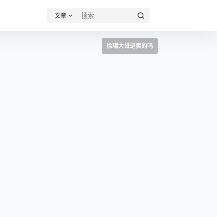
文章
徐珺大哥是卖的吗