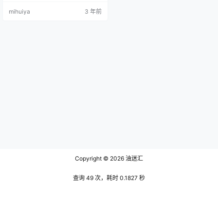
庞，每每听到尤猫醒醒沙沙的声线
mihuiya
3 年前
仿佛置身于一个空无一人的森林
中，在诺大的森林中她的回声徘徊
在耳边，将我那被众多思绪骚扰的
大脑清空只剩下一片空白，尤猫醒
醒的声音又好似一曲自创的催眠儿
歌，其中自带的催眠元素能使时空
回溯让人貌似回到了无忧无虑的童
年，叽叽喳喳的…
Copyright © 2026
油迷汇
查询 49 次，耗时 0.1827 秒