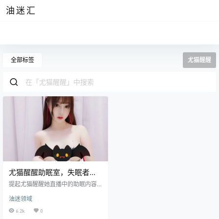
油迷汇
全部标签
尤猫醒醒
尤猫醒醒助眠室，失眠者的
温柔乡
提起尤猫醒醒她直播中的助眠内容
可谓是拯救了无数个在黑夜中失眠
油迷领域
的人，毕竟她天甜美的声音不仅与
阿包也是兔娘一样能治愈人心，而
6.2k
0
与她声音一样甜美的还有她的脸