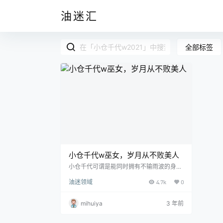
油迷汇
全部标签
小仓千代w巫女，岁月从不败美人
小仓千代可谓是能同时拥有不输雨波的身
材，以及可以和樱井宁宁相媲美的甜美脸
油迷领域
4.7k
0
蛋。单单是这两点就让人忘记了她可是一位
已经30多岁的姐姐了。可能时间看到了这
般美艳的女子，也不忍在她的身躯上留下痕
mihuiya
3 年前
迹吧。 特别是穿上白色短袖的她好像一下子
就回到了少女时期，黄色的秀发两侧是充满
青春活力的马尾辫。红色的短裤露出她那被