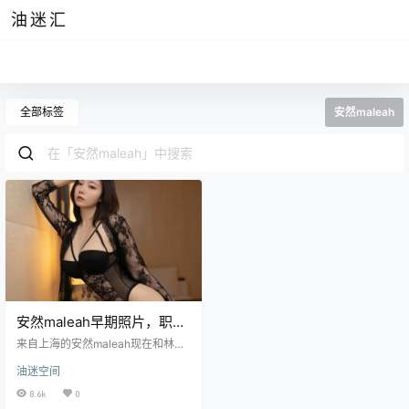
油迷汇
全部标签
安然maleah
安然maleah早期照片，职业
装就是她的简介
来自上海的安然maleah现在和林星
阑一样都属于平面模特，两人的综
油迷空间
合实力其实也差不了多少，只是安
然的作品风格和林星阑略有不同罢
8.6k
0
了，而安然的身高也与林星阑很接