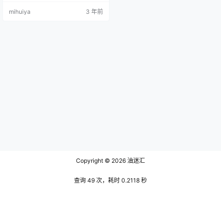
近，净身高172的她虽然在模特圈中
mihuiya
3 年前
算不上耀眼，但是也让她拥有了匹
配更多服饰的实力。她的身材比起
妲己toxic这种丰满类型的女子还是
有些许距离，虽然谈不上丰满但好
在足够耐看，并且安然苗条均匀的
身材也不是完全没有优势可言，任
何种类不同的服装在穿戴在…
Copyright © 2026
油迷汇
查询 49 次，耗时 0.2118 秒