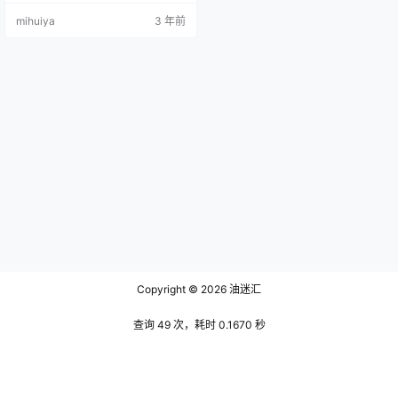
近，净身高172的她虽然在模特圈中
mihuiya
3 年前
算不上耀眼，但是也让她拥有了匹
配更多服饰的实力。她的身材比起
妲己toxic这种丰满类型的女子还是
有些许距离，虽然谈不上丰满但好
在足够耐看，并且安然苗条均匀的
身材也不是完全没有优势可言，任
何种类不同的服装在穿戴在…
Copyright © 2026
油迷汇
查询 49 次，耗时 0.1670 秒