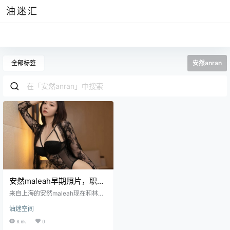
油迷汇
全部标签
安然anran
安然maleah早期照片，职业
装就是她的简介
来自上海的安然maleah现在和林星
阑一样都属于平面模特，两人的综
油迷空间
合实力其实也差不了多少，只是安
然的作品风格和林星阑略有不同罢
8.6k
0
了，而安然的身高也与林星阑很接