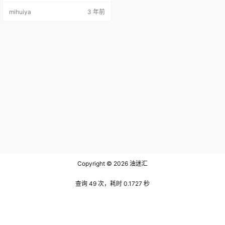
不会腻。 穿上白色连衣裙的叉子宝
mihuiya
3 年前
宝甚是惊艳，红色的爱心点缀在洁
白的连衣裙上，宽松肥大的裙摆在
绿油油的草丛里让一双纤细的玉腿
也藏匿其中，连接裙子的吊带趴在
她精致的锁骨上，她雪白平坦的肩
顿时像是被拷上脚镣的小鸟无法随
心所欲。白皙的手臂细长的样子好
比刚萌发出…
Copyright © 2026
油迷汇
查询 49 次，耗时 0.1727 秒