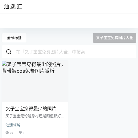
油迷汇
全部标签
叉子宝宝免费图片大全
叉子宝宝穿得最少的照片，
背带裤cos免费图片赏析
叉子宝宝无论是身材还是颜值都好
像是建模般塑造出来的，让人在她
油迷领域
身上完全挑不出半点瑕疵，火辣的
身材可能还要比清水由乃更胜一
2k
0
筹，甜美的脸蛋无论看上多少眼都