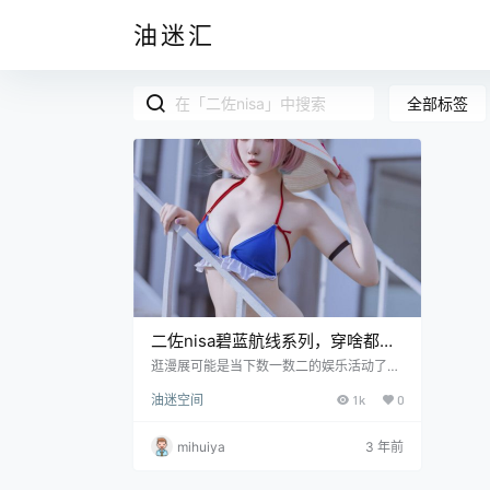
油迷汇
全部标签
二佐nisa碧蓝航线系列，穿啥都好
看圣诞女孩
逛漫展可能是当下数一数二的娱乐活动了，
而与平常人不同的是二佐nisa和周叽是可爱
油迷空间
1k
0
兔兔一样，充当的角色则是给逛的人看的，
她本来就丰腴有致的身材再加上姣好的面容
无论复刻怎样的动漫角色都总能演绎出另一
mihuiya
3 年前
番风味，像这样一位风姿妖娆的女子真不知
道上帝给她关了哪扇窗，不仅如此她身上的
气场也是可圈可点，既不会让人感到不舒服