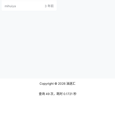
海中烙上了这一对与众不同的眼
mihuiya
3 年前
瞳。好似一颗蓝色的宝石镶嵌在了
她的眼眶中，于是每每看见她脸庞
上挂着的眼眸中时也不免恍惚了一
下，转而化身一位考古专家细细端
详起她的双眸起来，可无论怎么看
这都无疑是一颗货真价实的蓝宝
石，甚至真假的问题已经不重要了
因…
Copyright © 2026
油迷汇
查询 49 次，耗时 0.1721 秒