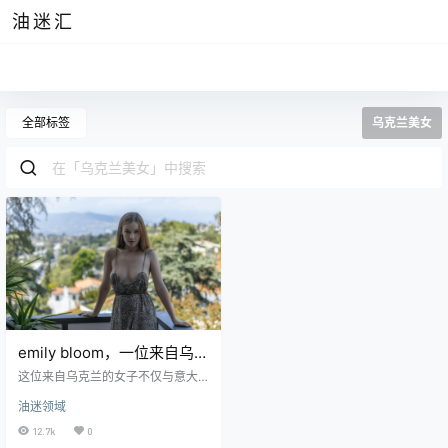
油迷汇
全部标签
乌克兰美女
emily bloom，一位来自乌克
兰的漂亮女孩
这位来自乌克兰的女子不仅与意大
利的模特Stella Cox在作品风格上有
油迷领域
着异曲同工之妙，虽然是来自异国
的她但是凭借着她那双澄澈的蓝色
12.7k
0
眼瞳将人给迷住了心智，从而在脑