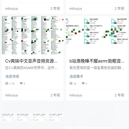
的高度大约一米五，像个矮壮的力
到岁月留下的痕迹。瓶口较小，边
mihuiya
2 年前
mihuiya
2 年前
士，默默伫立在角落里。洗衣机的
缘有些许磨损，像是经过了无数次
门是透明的圆形玻璃，开合间仿佛
的开启和封闭。瓶身上有着手绘的
是某种仪式，沉重却又充满力量。
龙纹图案，虽然颜色已经有些褪
文末有资源下载地址 胡啾啾开始用
去，但依旧能看出那龙腾云驾雾的
它进行ASMR助眠，声音缓缓从洗衣
威风。 文末有资源下载地址 软软用
机的肚子里溢出。先是“哗哗”的水流
手指轻轻划过瓶身，指甲与陶瓷摩
声，那声音如同清晨河边的水声…
擦发出轻微的沙沙声，仿佛风吹过
干枯的树…
Cv爽妹中文音声音频资源预
b站渔晚睡不醒asmr助眠音
览
声音频资源
在Cv爽妹的ASMR世界中，这件丝
首先登场的是一袋金黄色包装的酥
绸睡衣是她最得意的助眠道具之
脆薯片。这袋薯片看起来像是一只
油迷领域
油迷魔术
一。这件睡衣通体泛着细腻的光
懒洋洋的太阳，散发着微微的金
泽，仿佛夏夜的微风轻拂过水面的
光。袋子高约二十厘米，宽十厘
1.7k
0
2k
0
涟漪。触手可及的丝绸质地柔滑如
米，薄薄的一层塑料包装上印着鲜
水，手指轻轻滑过，就像抚摸到了
艳的薯片图案，让人一眼就能感受
mihuiya
2 年前
mihuiya
2 年前
最柔软的云朵。睡衣的颜色是浅粉
到那种酥脆的口感。摸起来，包装
色的，带着些许的透明感，让人不
的质感略带一丝粗糙，但又有一种
禁联想到清晨初升的朝霞。 文末有
细腻的滑感，仿佛指尖在轻轻滑过
资源下载地址 Cv爽妹坐在她那充满
细沙。薯片的形状各异，有的是规
古典气息的卧室里，灯光微弱但温
则的圆片，有的则像是自然破碎的
暖，她熟练地将这件丝绸睡衣铺展
碎片，每一片都仿佛在向你招手，
在膝盖上。接着，她轻轻用指尖摩
邀你品尝。 文末有资源下载地址 渔
挲着…
晚睡不醒小…