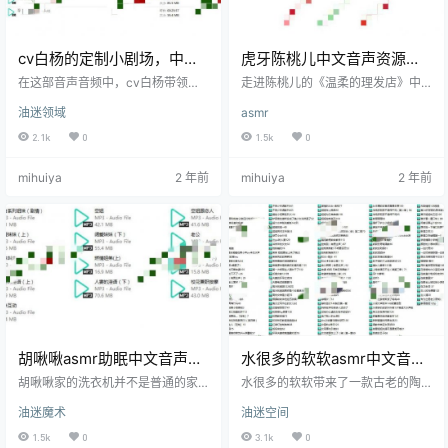
cv白杨的定制小剧场，中文
虎牙陈桃儿中文音声资源鉴
音声音频在线收听
赏
在这部音声音频中，cv白杨带领听
走进陈桃儿的《温柔的理发店》中
众进入了一片森林。声音从一开始
文音声作品，仿佛置身于一间小镇
油迷领域
asmr
便充满了鸟鸣和树叶沙沙作响的自
的理发店，阳光透过窗户洒进来，
然声音，让人仿佛置身于一个真实
空气中弥漫着淡淡的洗发水香气。
2.1k
0
1.5k
0
的森林环境中。她的声音温暖而平
音频一开始，陈桃儿用轻柔的声音
和，仿佛一个经验丰富的向导，带
欢迎你，仿佛她就在你耳边说话，
mihuiya
2 年前
mihuiya
2 年前
领听众逐步探索这片森林的每一个
让你感受到一种亲切的氛围。她缓
角落。 文末有资源下载地址 首先，
缓地介绍今天的理发流程，从洗发
博主用细腻的描述带领听众走过一
到剪发，再到最后的吹发，每一个
条小径，脚下的树叶发出轻微的碎
步骤都详细而温柔。 文末有资源下
裂声。接着，他停下脚步，轻声细
载地址 洗发的环节，她用细腻的声
语地描述周围的景象：高大的树
音模仿水流的声音，仿佛你能感觉
木、翠绿的灌木丛，还有偶尔穿梭
到温水轻轻地流过头皮。接着，她
其间的…
用手指…
胡啾啾asmr助眠中文音声音
水很多的软软asmr中文音声
频赏析
助眠视频赏析
胡啾啾家的洗衣机并不是普通的家
水很多的软软带来了一款古老的陶
用电器，它是一位沉默的哲学家，
瓷酒瓶，这个瓶子看起来像是从爷
油迷魔术
油迷空间
仿佛有着千年智慧的积淀。外壳是
爷的爷爷手里传下来的。瓶身高约
闪亮的不锈钢材质，透着冰冷的质
三十厘米，通体呈现出暗红色的釉
1.5k
0
3.1k
0
感，摸上去有一种微微的凉意。它
彩，摸起来有些粗糙，似乎能感受