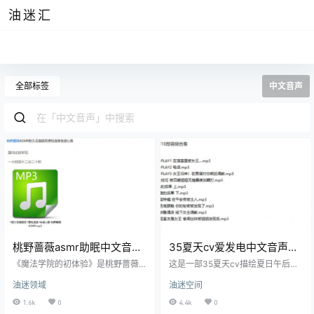
油迷汇
全部标签
中文音声
桃野蔷薇asmr助眠中文音声
35夏天cv爱发电中文音声音
资源
频作品
《魔法学院的初体验》是桃野蔷薇
这是一部35夏天cv描绘夏日午后宁
和35夏天一起配音的一套引人入胜
静与柔和氛围的音声作品，旨在通
油迷领域
油迷空间
的音声作品，带领听众进入一个神
过声音让听众仿佛置身于一个阳光
秘而美丽的魔法学院。这里不仅充
明媚的夏天午后，感受蝉鸣与微风
1.6k
0
4.4k
0
满了奇幻的魔法课程，还有令人心
拂面的惬意。音声作品的主角是一