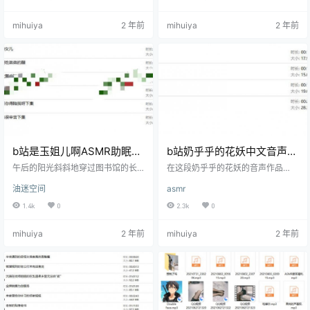
音乐盒。这个音乐盒高约十五厘
复古风情。她手中拿着一盘刚烤好
米，盒身雕刻着精美的花纹，摸上
的糖霜饼干，这些饼干上色泽金
mihuiya
2 年前
mihuiya
2 年前
去光滑温润，带有木材特有的温暖
黄，糖霜绘制着精美的花纹，散发
触感。她轻轻打开盒盖，内部的小
着浓郁的奶油与香草的香气。 文末
镜子反射出柔和的灯光。她缓缓旋
有资源下载地址 每当迷鹿将一块饼
转发条，齿轮之间的摩擦声细微而
干对折时，那清脆的碎裂声在宁静
清晰，然后，熟悉的旋律开始响
的夜晚里显得格外突出，如同琴弦
起，音符像细小的珍珠般落在听众
轻轻被拨动，清晰悦耳。接着她用
的耳边，带来阵阵舒缓的温馨。 文
指尖轻轻拨弄那些碎屑，微妙的摩
末有资源…
擦声…
b站是玉姐儿啊ASMR助眠音
b站奶乎乎的花妖中文音声音
声音频资源
频资源鉴赏
午后的阳光斜斜地穿过图书馆的长
在这段奶乎乎的花妖的音声作品
窗，洒在陈旧的木质书架上，留下
中，她带领听众穿梭回到了20世纪6
油迷空间
asmr
一片斑驳陆离的光影。在这里，b站
0年代的上海。音频开头，她轻柔的
是玉姐儿啊的声音轻轻地浮动，如
声音描述着那个时代的街道景象，
1.4k
0
2.3k
0
同落叶般轻盈。她拿起一本有着皮
背景音乐是那个年代的上海老歌，
质封面的旧书，这书经年累月，皮
营造出一种深刻的怀旧感。你能听
mihuiya
2 年前
mihuiya
2 年前
质封面已微微发黄，摸起来有种说
到远处轻微的电车铃声，还有咔哒
不出的温润与沧桑感。 文末有资源
咔哒的旧式缝纫机声，仿佛置身于
下载地址 随着书页的翻动，玉姐儿
那个年代的裁缝店。 文末有资源下
细腻的指尖掠过纸张的边缘，发出
载地址 随着故事的推进，奶乎乎的
轻微而干脆的翻页声。每一个声音
花妖细致描绘了一个穿着旗袍的女
都像是在讲述着它的过去，每一页
士如何在街角的小咖啡馆与她的挚
都承载着岁月的秘密。她轻声读出
爱低声倾谈。她的声音温柔地模仿