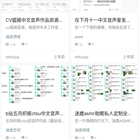
CV狐姬中文音声作品资源预
在下月十一中文音声爱发电
览
asmr音频资源
cv狐姬是谁，她是阿木木工作室旗
在一个下雨的夜晚，你独自走进了
下的配音演员，以温柔甜美的声音
一家幽静的书店。书店的老板是一
油迷领域
asmr
为广大的音声爱好者所喜爱，有人
位叫墨玦助眠的中年女子，她正安
说她的声音让他想起了初恋，有人
静地在柜台后整理书籍。她轻声招
1.6k
0
1k
0
说她的声音是音声角色的灵魂，让
呼你，邀请你随意浏览。书店里弥
人很有代入感，角色在她饱满的音
漫着一股淡淡的纸张香味，混合着
mihuiya
2 年前
mihuiya
2 年前
声带动下仿佛进入到了三次元的世
雨水的清新气息，让人倍感舒适。
界里，更有人说她配音的角色让从
文末有资源下载地址 这家书店的氛
没恋爱过的他感受到了爱情的美
围格外宁静，而在下月十一的声音
好。这就是她，一个让音声角色更
则如同一缕轻柔的风，悄然拂过耳
加灵动的配音演员。 文末有资源下
畔。她轻声为你介绍每一本书的内
载地址 《夜晚的森林冒险》 在这段
容，声音低沉而有磁性，如同一阵
音声作品中，CV狐姬将我们带入了
温暖的风，拂过心头。 你在书架间
一…
漫步…
b站五月织姬ctsu中文音声舰
迷鹿asmr助眠私人定制全部
长音频资源
音频视频资源
五月织姬ctsu的音声作品《最后余
在一片微暗的灯光下，迷鹿ASMR助
温》如同一首柔和的晚歌，带着丝
眠博主正坐在一个布满柔软抱枕的
油迷空间
油迷领域
丝温暖和淡淡的怀旧。她轻柔地取
大床上，周围是摆设着各种古董小
出一块用天然木材雕刻而成的老式
物的木质架子，流露出一种浓郁的
2.5k
0
2.7k
0