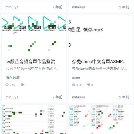
驰神往的神秘冒险。桃野蔷薇用她
个年轻的女孩椰椰拿铁助眠，她独
mihuiya
2 年前
mihuiya
2 年前
柔和而富有感染力的声音，将听众
自坐在家中的阳台上，思绪随蝉鸣
带入一个充满魔法和幻想的世界。
飘荡，心中藏有许多未曾与人分享
文末有资源下载地址 详细描述： 初
的心事。 文末有资源下载地址 作品
入魔法学院 在这部分音声中，听众
内容： 作品开始时，背景是一个安
将跟随主角——一个新入学的魔法
静的乡村小院，阳光透过树叶洒在
学徒，踏入这座宏伟的魔法学院。
地上，蝉鸣声此起彼伏，给人一种
桃野蔷薇通过细腻的描绘和生动的…
慵懒而安详的感觉。女孩轻声哼唱…
cv顾芷音频音声作品鉴赏
奈兔sama中文音声ASMR剧
情助眠音频
cv顾芷的第一部中文音声作品《梦
奈兔sama的滑板是一块古朴而又带
境中的花园》将听众带入一个梦幻
着现代感的木板，由精选的桦木制
油迷领域
asmr
般的花园，这里充满了奇异的花卉
成，木纹清晰，带有一丝淡淡的木
和神秘的生物。故事背景设定在一
香。滑板的表面经过细致的打磨，
2.2k
0
3.9k
0
个与现实世界平行的梦境世界，主
摸上去光滑中带着微微的粗糙，给
人公小雅在一次意外中进入了这个
人一种稳重而踏实的感觉。滑板的
mihuiya
2 年前
mihuiya
2 年前
花园。她在这里遇到了会说话的花
两侧镶嵌着几颗亮晶晶的小铆钉，
朵和神秘的精灵，在探索花园的过
犹如星星点缀在夜空中，显得别致
程中，小雅逐渐揭开了花园隐藏的
而有趣。 文末有资源下载地址 她将
秘密。 文末有资源下载地址 音声作
滑板轻轻放在膝上，用指尖轻敲板
品开始时，cv顾芷以轻柔的声音引
面，发出“哒哒”的声音，像雨滴落在
导听众进入小雅的梦境。她细致地
窗台，轻柔而又节奏分明。接着，
描述了花园中的每一处景色，从绽
她用指甲轻刮过滑板的边缘，声…
放…